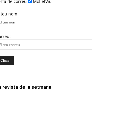
ista de correu
MolletViu
l teu nom
orreu:
a revista de la setmana