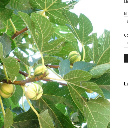
Ll
E
C
L