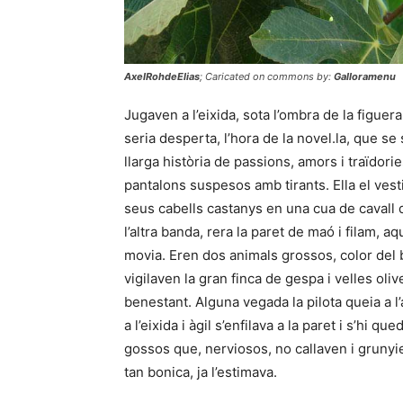
AxelRohdeElias
;
Caricated on commons by:
Galloramenu
Jugaven a l’eixida, sota l’ombra de la figuera
seria desperta, l’hora de la novel.la, que se
llarga història de passions, amors i traïdori
pantalons suspesos amb tirants. Ella el vesti
seus cabells castanys en una cua de cavall 
l’altra banda, rera la paret de maó i filam,
movia. Eren dos animals grossos, color del 
vigilaven la gran finca de gespa i velles ol
benestant. Alguna vegada la pilota queia a l’a
a l’eixida i àgil s’enfilava a la paret i s’hi 
gossos que, nerviosos, no callaven i grunyien
tan bonica, ja l’estimava.