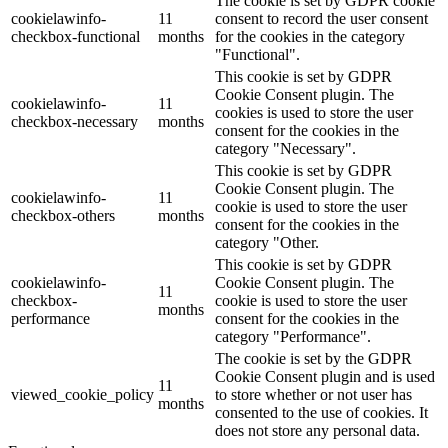
The cookie is set by GDPR cookie
cookielawinfo-
11
consent to record the user consent
checkbox-functional
months
for the cookies in the category
"Functional".
This cookie is set by GDPR
Cookie Consent plugin. The
cookielawinfo-
11
cookies is used to store the user
checkbox-necessary
months
consent for the cookies in the
category "Necessary".
This cookie is set by GDPR
Cookie Consent plugin. The
cookielawinfo-
11
cookie is used to store the user
checkbox-others
months
consent for the cookies in the
category "Other.
This cookie is set by GDPR
cookielawinfo-
Cookie Consent plugin. The
11
checkbox-
cookie is used to store the user
months
performance
consent for the cookies in the
category "Performance".
The cookie is set by the GDPR
Cookie Consent plugin and is used
11
viewed_cookie_policy
to store whether or not user has
months
consented to the use of cookies. It
does not store any personal data.