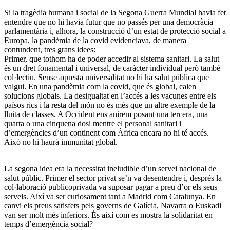
Si la tragèdia humana i social de la Segona Guerra Mundial havia fet
entendre que no hi havia futur que no passés per una democràcia
parlamentària i, alhora, la construcció d’un estat de protecció social a
Europa, la pandèmia de la covid evidenciava, de manera
contundent, tres grans idees:
Primer, que tothom ha de poder accedir al sistema sanitari. La salut
és un dret fonamental i universal, de caràcter individual però també
col·lectiu. Sense aquesta universalitat no hi ha salut pública que
valgui. En una pandèmia com la covid, que és global, calen
solucions globals. La desigualtat en l’accés a les vacunes entre els
països rics i la resta del món no és més que un altre exemple de la
lluita de classes. A Occident ens anirem posant una tercera, una
quarta o una cinquena dosi mentre el personal sanitari i
d’emergències d’un continent com Àfrica encara no hi té accés.
Això no hi haurà immunitat global.
La segona idea era la necessitat ineludible d’un servei nacional de
salut públic. Primer el sector privat se’n va desentendre i, després la
col·laboració publicoprivada va suposar pagar a preu d’or els seus
serveis. Així va ser curiosament tant a Madrid com Catalunya. En
canvi els preus satisfets pels governs de Galícia, Navarra o Euskadi
van ser molt més inferiors. És així com es mostra la solidaritat en
temps d’emergència social?