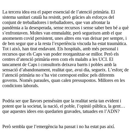
La tercera idea era el paper essencial de l’atenció primària. El
sistema sanitari català ha resistit, però gràcies als esforços del
conjunt de treballadores i treballadores, que van afrontar la
pandèmia a la desesperada, sense recursos i sense saber ben bé a què
s’enfrontaven. Moltes van emmalaltir, però segueixen amb el que
anomenem covid persistent, unes altres ens van deixar per sempre, i
de ben segur que a la resta l’experiència viscuda ha estat traumàtica.
Tot i això, han tirat endavant. Els hospitals, amb més personal i
recursos que els Caps van poder reorganitzar-se millor. Però els
centres d’atenció primària eren com els malalts a les UCI. El
tancament de Caps i consultoris deixava barris i pobles amb la
sensació d’abandonament, realitat que, avui dia, segueix. L’esforç de
l’atenció primària no s’ha vist correspost enlloc pels diferents
governs. Només paraules, quan calen pressupostos. Millores en les
condicions laborals.
Podria ser que llavors penséssim que la realitat seria tan evident i
potent que la societat, la nació, el poble, l’opinió pública, la gent…
que aquestes idees ens quedarien gravades, tatuades en l’ADN?
Però sembla que l’emergència ha passat i no ha estat pas així.