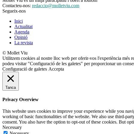
Mollet Viu és un mitjà participatiu i obert a tothom
Contacteu-nos:
redaccio@molletviu.com
Segueix-nos
Inici
Actualitat
Agenda
Opinió
La revista
© Mollet Viu
Utilitzem cookies al nostre lloc web per oferir-vos l'experiència més r
podeu visitar "Configuració de les galetes" per proporcionar un conse
Configuració de galetes
Accepta
Tanca
Privacy Overview
This website uses cookies to improve your experience while you navigat
working of basic functionalities of the website. We also use third-pa
consent. You also have the option to opt-out of these cookies. But op
Necessary
Necessary