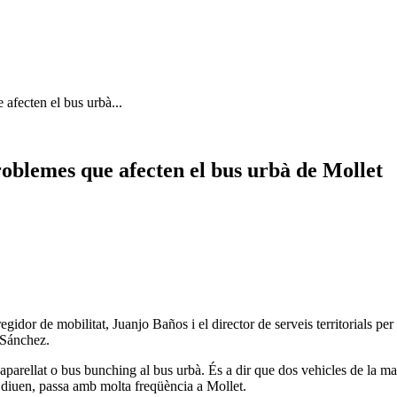
 afecten el bus urbà...
roblemes que afecten el bus urbà de Mollet
or de mobilitat, Juanjo Baños i el director de serveis territorials per tr
 Sánchez.
parellat o bus bunching al bus urbà. És a dir que dos vehicles de la matei
, diuen, passa amb molta freqüència a Mollet.