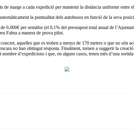
uts de marge a cada expedició per mantenir la distància uniforme entre el
automàticament la puntualitat dels autobusos en funció de la seva posi
t de 6.000€ per semàfor (el 0,1% del pressupost total anual de l’Ajunta
peu Fabra a manera de prova pilot.
concret, aquelles que es troben a menys de 170 metres o que no són acc
ue encara no han obtingut resposta. Finalment, tornen a suggerir la creaci
 nombre d’expedicions i que, en alguns casos, tenen més d’una sortida