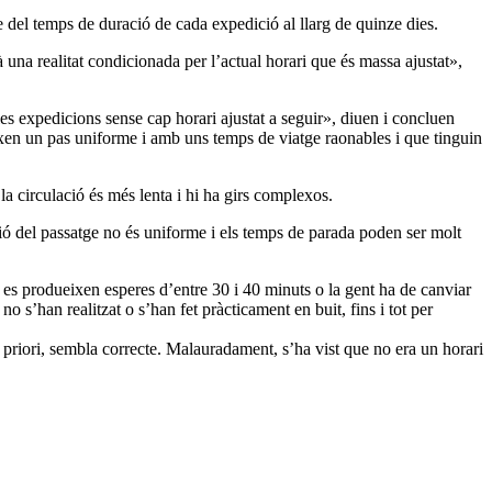
ge del temps de duració de cada expedició al llarg de quinze dies.
una realitat condicionada per l’actual horari que és massa ajustat»,
s expedicions sense cap horari ajustat a seguir», diuen i concluen
eixen un pas uniforme i amb uns temps de viatge raonables i que tinguin
la circulació és més lenta i hi ha girs complexos.
ució del passatge no és uniforme i els temps de parada poden ser molt
t es produeixen esperes d’entre 30 i 40 minuts o la gent ha de canviar
no s’han realitzat o s’han fet pràcticament en buit, fins i tot per
 priori, sembla correcte. Malauradament, s’ha vist que no era un horari