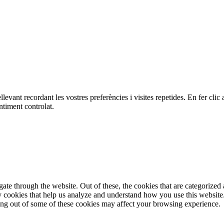
ellevant recordant les vostres preferències i visites repetides. En fer c
ntiment controlat.
e through the website. Out of these, the cookies that are categorized a
rty cookies that help us analyze and understand how you use this websit
ting out of some of these cookies may affect your browsing experience.