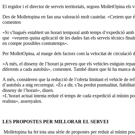
El regidor i el director de serveis territorials, segons MolletOpina els
Des de Molletopina en fan una valoració molt cautelar. «Creiem que és 
comenten
«Si s’hagués establert un horari temporal amb temps d’expedició amb p
que «veurem quina aplicació de les dades fan els serveis tècnics final
en compte possibles contratemps».
Per MolletOpina, al marge dels factors com la velocitat de circulació de
«A més, el disseny de l’horari ja preveu que els vehicles estiguin repa
diferents a cada autobús», comenten. També diuen que hi ha manca de p
A més, consideren que la reducció de l’oferta limitant el vehicle de re
d’autobús a mig recorregut. «És a dir, s’ha perdut puntualitat, fiabilita
disseny de l’horari», diuen.
«L’horari actual intenta reduir el temps de cada expedició al mínim po
realista», assenyalen.
LES PROPOSTES PER MILLORAR EL SERVEI
Molletopina ha fet tota una sèrie de propostes per reduir al mínim possi