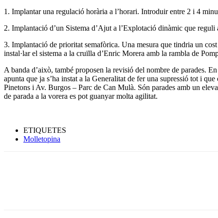
1. Implantar una regulació horària a l’horari. Introduir entre 2 i 4 min
2. Implantació d’un Sistema d’Ajut a l’Explotació dinàmic que reguli 
3. Implantació de prioritat semafòrica. Una mesura que tindria un cos
instal·lar el sistema a la cruïlla d’Enric Morera amb la rambla de Pom
A banda d’això, també proposen la revisió del nombre de parades. En 
apunta que ja s’ha instat a la Generalitat de fer una supressió tot i q
Pinetons i Av. Burgos – Parc de Can Mulà. Són parades amb un elevat
de parada a la vorera es pot guanyar molta agilitat.
ETIQUETES
Molletopina