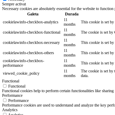
Sempre activat
Necessary cookies are absolutely essential for the website to function
Galeta
Durada
11
cookielawinfo-checkbox-analytics
This cookie is set b
months
11
cookielawinfo-checkbox-functional
The cookie is set by
months
11
cookielawinfo-checkbox-necessary
This cookie is set b
months
11
cookielawinfo-checkbox-others
This cookie is set b
months
cookielawinfo-checkbox-
11
This cookie is set b
performance
months
11
The cookie is set by
viewed_cookie_policy
months
data.
Functional
Functional
Functional cookies help to perform certain functionalities like sharing 
Performance
Performance
Performance cookies are used to understand and analyze the key perfor
Analytics
Analytics