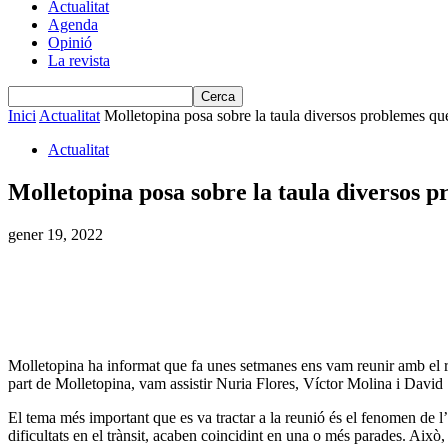
Actualitat
Agenda
Opinió
La revista
Inici
Actualitat
Molletopina posa sobre la taula diversos problemes que
Actualitat
Molletopina posa sobre la taula diversos p
gener 19, 2022
Molletopina ha informat que fa unes setmanes ens vam reunir amb el regid
part de Molletopina, vam assistir Nuria Flores, Víctor Molina i David
El tema més important que es va tractar a la reunió és el fenomen de l’a
dificultats en el trànsit, acaben coincidint en una o més parades. Això