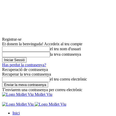
Registrar-se
Et donem la benvinguda! Accedeix al teu compte
el teu nom d'usuari
la teva contrasenya
Has perdut la contrasenya?
Recuperació de contrasenya
Recuperar la teva contrasenya
el teu correu electrònic
T'enviarem una contrasenya per correu electrònic
Mollet Viu
Inici