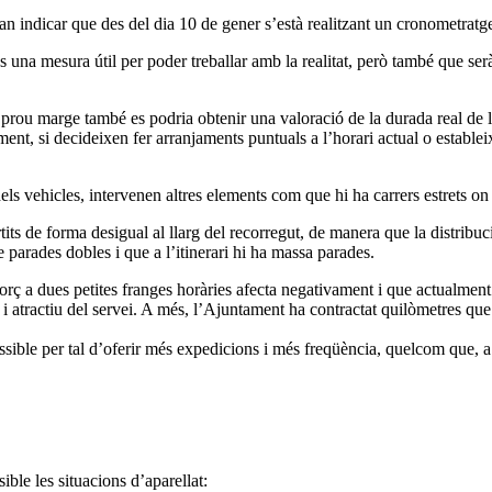
 van indicar que des del dia 10 de gener s’està realitzant un cronometrat
una mesura útil per poder treballar amb la realitat, però també que serà 
rou marge també es podria obtenir una valoració de la durada real de le
ment, si decideixen fer arranjaments puntuals a l’horari actual o establ
ls vehicles, intervenen altres elements com que hi ha carrers estrets on 
rtits de forma desigual al llarg del recorregut, de manera que la distrib
arades dobles i que a l’itinerari hi ha massa parades.
forç a dues petites franges horàries afecta negativament i que actualmen
t i atractiu del servei. A més, l’Ajuntament ha contractat quilòmetres que 
ssible per tal d’oferir més expedicions i més freqüència, quelcom que, a
ble les situacions d’aparellat: