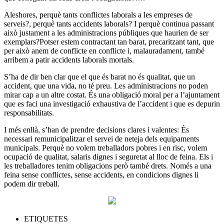
Aleshores, perquè tants conflictes laborals a les empreses de
serveis?, perquè tants accidents laborals? I perquè continua passant
això justament a les administracions públiques que haurien de ser
exemplars?Potser estem contractant tan barat, precaritzant tant, que
per això anem de conflicte en conflicte i, malauradament, també
arribem a patir accidents laborals mortals.
S’ha de dir ben clar que el que és barat no és qualitat, que un
accident, que una vida, no té preu. Les administracions no poden
mirar cap a un altre costat. És una obligació moral per a l’ajuntament
que es faci una investigació exhaustiva de l’accident i que es depurin
responsabilitats.
I més enllà, s’han de prendre decisions clares i valentes: És
necessari remunicipalitzar el servei de neteja dels equipaments
municipals. Perquè no volem treballadors pobres i en risc, volem
ocupació de qualitat, salaris dignes i seguretat al lloc de feina. Els i
les treballadores tenim obligacions però també drets. Només a una
feina sense conflictes, sense accidents, en condicions dignes li
podem dir treball.
ETIQUETES