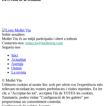
Sobre nosaltres
Mollet Viu és un mitjà participatiu i obert a tothom
Contacteu-nos:
redaccio@molletviu.com
Segueix-nos
Inici
Actualitat
Agenda
Opinió
La revista
© Mollet Viu
Utilitzem cookies al nostre lloc web per oferir-vos l'experiència més
rellevant recordant les vostres preferències i visites repetides. En fer
clic a "Acceptar-ho tot", accepteu l'ús de TOTES les cookies.
Tanmateix, podeu visitar "Configuració de les galetes" per
proporcionar un consentiment controlat.
Configuració de galetes
Accepta