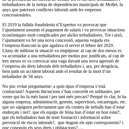
treballadores de la neteja de dependències municipals de Mollet, fa
anys que pateixen conflictes laborals amb les empreses
concessionàries.
El 2019 la fallida fraudulenta d’Expertus va provocar que
l’ajuntament assumís el pagament de salaris i va provocar situacions
econòmiques molt complicades per als/les treballadores. Tot i això,
l’ajuntament va fer una nova concessió, aquesta vegada era
l’empresa Rancom la que agafava el servei el febrer del 2020.
Lluny de millorar la situació va empitjorar: al cap de dos mesos es
va acomiadar a una treballadora per motius poc justificats, al cap de
tres mesos es va convocar una vaga davant una nova agressió de
l’empresa als drets laborals dels treballadors i, ara, per desgràcia,
hem patit un accident laboral amb el resultat de la mort d’un
treballador de 58 anys.
No puc evitar preguntarme: a quin tipus d’empresa s’està
contractant? Aquests liticiacions s’han convertit en subhastes, per
veure qui ho fa més barat i per tant més precari? Perquè és clar, hi ha
alguna empresa, administració, gerents, supervisors, encarregats, etc.
que no sàpiguen perfectament que els centres de treballs han d’estar
endreçats i net?, que els equips de feina han d’estar en bon estat?,
que els treballadors han de tenir formació i informació sobre
prevenció de riscos laborals?, que tinguin els epis corresponents? i
que coneguin els seus drets i obligacions?….