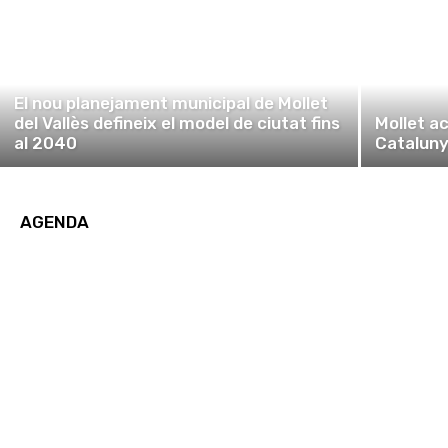
El nou planejament municipal de Mollet
del Vallès defineix el model de ciutat fins
Mollet ac
al 2040
Cataluny
AGENDA