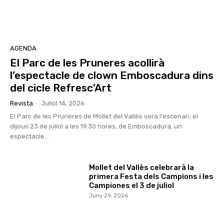
AGENDA
El Parc de les Pruneres acollirà
l’espectacle de clown Emboscadura dins
del cicle Refresc’Art
Revista
-
Juliol 14, 2026
El Parc de les Pruneres de Mollet del Vallès serà l'escenari, el
dijous 23 de juliol a les 19.30 hores, de Emboscadura, un
espectacle...
Mollet del Vallès celebrarà la
primera Festa dels Campions i les
Campiones el 3 de juliol
Juny 29, 2026