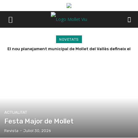
NOVETATS
El nou planejament municipal de Mollet del Vallès defineix el
model de ciutat fins al 2040
ACTUALITAT
Festa Major de Mollet
Revista
-
Juliol 30, 2026