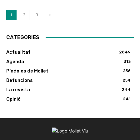
1
2
3
CATEGORIES
Actualitat
2849
Agenda
313
Píndoles de Mollet
256
Defuncions
254
La revista
244
Opinió
241