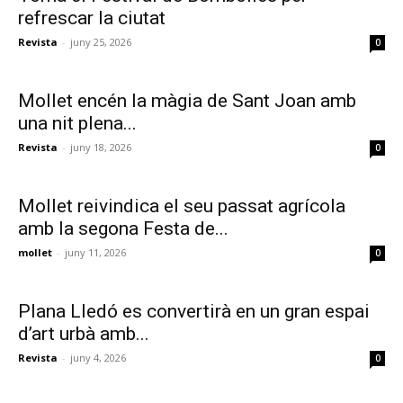
refrescar la ciutat
Revista
-
juny 25, 2026
0
Mollet encén la màgia de Sant Joan amb
una nit plena...
Revista
-
juny 18, 2026
0
Mollet reivindica el seu passat agrícola
amb la segona Festa de...
mollet
-
juny 11, 2026
0
Plana Lledó es convertirà en un gran espai
d’art urbà amb...
Revista
-
juny 4, 2026
0