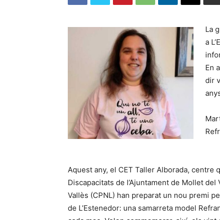
La g
a L’
info
En a
dir 
anys
Mar
Refr
Aquest any, el CET Taller Alborada, centre q
Discapacitats de l’Ajuntament de Mollet del V
Vallès (CPNL) han preparat un nou premi per
de L’Estenedor: una samarreta model Refrany