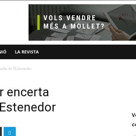
NIÓ
LA REVISTA
alla de l’Estenedor
 encerta
l’Estenedor
V
c