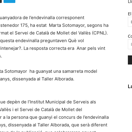
Ll
E
uanyadora de l’endevinalla corresponent
Estenedor 175, ha estat Marta Sotomayor, segons ha
rmat el Servei de Català de Mollet del Vallès (CPNL).
C
questa endevinalla preguntaven Què vol
vintenejar?. La resposta correcta era Anar pels vint
.
ta Sotomayor ha guanyat una samarreta model
anys, dissenyada al Taller Alborada.
L
ue depèn de l’Institut Municipal de Serveis als
allès i el Servei de Català de Mollet del
 a la persona que guanyi el concurs de l’endevinalla
s, dissenyada al Taller Alborada, que serà diferent