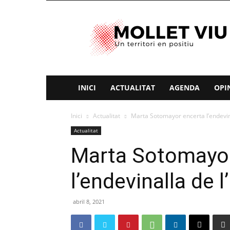
Mollet
Viu
INICI
ACTUALITAT
AGENDA
OPI
Inici
Actualitat
Marta Sotomayor encerta l’endevin
Actualitat
Marta Sotomayor
l’endevinalla de 
abril 8, 2021