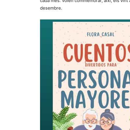
cada mes. Volen commemorar, així, els vint 
desembre.