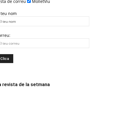
ista de correu
MolletViu
l teu nom
orreu:
a revista de la setmana