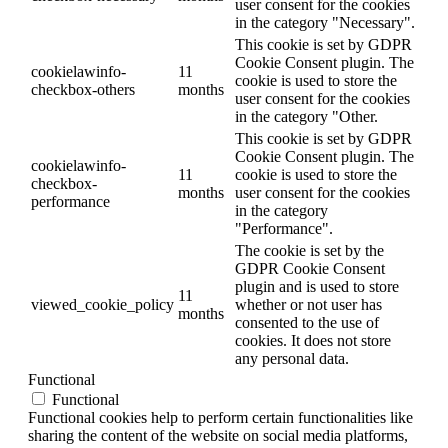
user consent for the cookies
in the category "Necessary".
This cookie is set by GDPR
Cookie Consent plugin. The
cookielawinfo-
11
cookie is used to store the
checkbox-others
months
user consent for the cookies
in the category "Other.
This cookie is set by GDPR
Cookie Consent plugin. The
cookielawinfo-
11
cookie is used to store the
checkbox-
months
user consent for the cookies
performance
in the category
"Performance".
The cookie is set by the
GDPR Cookie Consent
plugin and is used to store
11
viewed_cookie_policy
whether or not user has
months
consented to the use of
cookies. It does not store
any personal data.
Functional
Functional
Functional cookies help to perform certain functionalities like
sharing the content of the website on social media platforms,