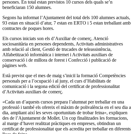
persones. En total estan previstos 10 cursos dels quals se’n
beneficiaran 150 alumnes.
Segons ha informat l’Ajuntament del total dels 100 alumnes actuals,
93 estan en situació d’atur, 7 estan en ERTO i 5 estan treballant amb
contractes de poques hores.
Els cursos iniciats son els d’Auxiliar de comerç, Atenció
sociosanitària en persones dependents, Activitats administratives
amb relació al client, Gestió de trucades de teleassistència,
Alfabetització informàtica i internet i Activitats auxiliars de
conservació i de millora de forest i Confecció i publicació de
pàgines web.
Està previst que el mes de maig s’iniciï la formació Competències
personals per a l’ocupació i al juny, el curs d’Habilitats de
comunicació i la segona edició del certificat de professionalitat
d’Activitats auxiliars de comerç.
«Cada un d’aquests cursos prepara l’alumnat per treballar en una
professió i també els ofereix el màxim de polivalència en el seu dia a
dia, ampliant així les seves oportunitats de trobar feina», expliquen
des de l’Ajuntament de Mollet. Un cop finalitzades les formacions,
al marge d’haver realitzat pràctiques en empreses, obtindran un
certificat de professionalitat que els acredita per treballar en diferents