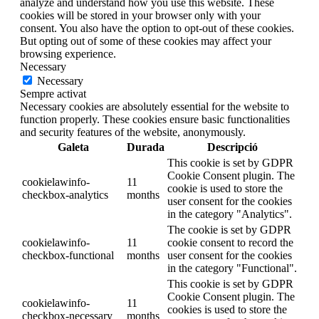
analyze and understand how you use this website. These
cookies will be stored in your browser only with your
consent. You also have the option to opt-out of these cookies.
But opting out of some of these cookies may affect your
browsing experience.
Necessary
Necessary
Sempre activat
Necessary cookies are absolutely essential for the website to
function properly. These cookies ensure basic functionalities
and security features of the website, anonymously.
Galeta
Durada
Descripció
This cookie is set by GDPR
Cookie Consent plugin. The
cookielawinfo-
11
cookie is used to store the
checkbox-analytics
months
user consent for the cookies
in the category "Analytics".
The cookie is set by GDPR
cookielawinfo-
11
cookie consent to record the
checkbox-functional
months
user consent for the cookies
in the category "Functional".
This cookie is set by GDPR
Cookie Consent plugin. The
cookielawinfo-
11
cookies is used to store the
checkbox-necessary
months