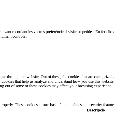
ellevant recordant les vostres preferències i visites repetides. En fer c
ntiment controlat.
e through the website. Out of these, the cookies that are categorized a
rty cookies that help us analyze and understand how you use this websit
ting out of some of these cookies may affect your browsing experience.
 properly. These cookies ensure basic functionalities and security featu
Descripció