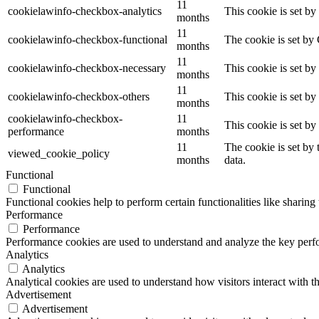
11
cookielawinfo-checkbox-analytics
This cookie is set b
months
11
cookielawinfo-checkbox-functional
The cookie is set by
months
11
cookielawinfo-checkbox-necessary
This cookie is set b
months
11
cookielawinfo-checkbox-others
This cookie is set b
months
cookielawinfo-checkbox-
11
This cookie is set b
performance
months
11
The cookie is set by
viewed_cookie_policy
months
data.
Functional
Functional
Functional cookies help to perform certain functionalities like sharing 
Performance
Performance
Performance cookies are used to understand and analyze the key perfor
Analytics
Analytics
Analytical cookies are used to understand how visitors interact with th
Advertisement
Advertisement