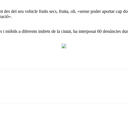
des del seu vehicle fruits secs, fruita, oli, «sense poder aportar cap d
zació».
cs i mòbils a diferents indrets de la ciutat, ha interposat 60 denúncies du