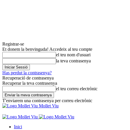
Registrar-se
Et donem la benvinguda! Accedeix al teu compte
el teu nom d'usuari
la teva contrasenya
Has perdut la contrasenya?
Recuperació de contrasenya
Recuperar la teva contrasenya
el teu correu electrònic
T'enviarem una contrasenya per correu electrònic
Mollet Viu
Inici