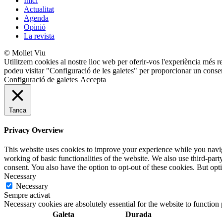
Inici
Actualitat
Agenda
Opinió
La revista
© Mollet Viu
Utilitzem cookies al nostre lloc web per oferir-vos l'experiència més r
podeu visitar "Configuració de les galetes" per proporcionar un conse
Configuració de galetes
Accepta
Tanca
Privacy Overview
This website uses cookies to improve your experience while you navigat
working of basic functionalities of the website. We also use third-pa
consent. You also have the option to opt-out of these cookies. But op
Necessary
Necessary
Sempre activat
Necessary cookies are absolutely essential for the website to function
Galeta
Durada