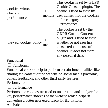
This cookie is set by GDPR
Cookie Consent plugin. The
cookielawinfo-
11
cookie is used to store the
checkbox-
months
user consent for the cookies
performance
in the category
"Performance".
The cookie is set by the
GDPR Cookie Consent
plugin and is used to store
11
viewed_cookie_policy
whether or not user has
months
consented to the use of
cookies. It does not store
any personal data.
Functional
Functional
Functional cookies help to perform certain functionalities like
sharing the content of the website on social media platforms,
collect feedbacks, and other third-party features.
Performance
Performance
Performance cookies are used to understand and analyze the
key performance indexes of the website which helps in
delivering a better user experience for the visitors.
Analytics