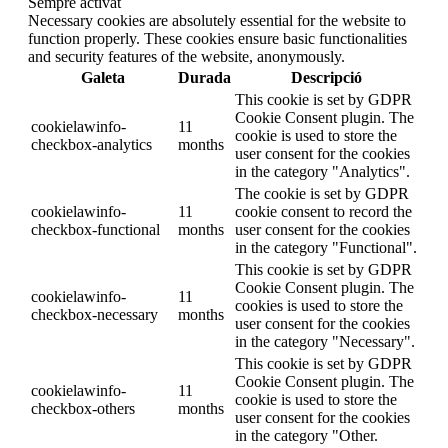
Sempre activat
Necessary cookies are absolutely essential for the website to
function properly. These cookies ensure basic functionalities
and security features of the website, anonymously.
Galeta
Durada
Descripció
This cookie is set by GDPR
Cookie Consent plugin. The
cookielawinfo-
11
cookie is used to store the
checkbox-analytics
months
user consent for the cookies
in the category "Analytics".
The cookie is set by GDPR
cookielawinfo-
11
cookie consent to record the
checkbox-functional
months
user consent for the cookies
in the category "Functional".
This cookie is set by GDPR
Cookie Consent plugin. The
cookielawinfo-
11
cookies is used to store the
checkbox-necessary
months
user consent for the cookies
in the category "Necessary".
This cookie is set by GDPR
Cookie Consent plugin. The
cookielawinfo-
11
cookie is used to store the
checkbox-others
months
user consent for the cookies
in the category "Other.