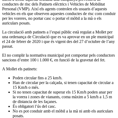
conductes de risc dels Patinets elèctrics i Vehicles de Mobilitat
Personal (VMP). Així els agents controlen els usuaris d’aquests
vehicles en els que observen aquestes conductes de risc com conduir
per les voreres, no portar casc o portar el mòbil a la mà o els
auriculars posats.
La circulació amb patinets a l’espai públic està regulat a Mollet per
una ordenança de Circulació que es va aprovar en un ple municipal
el 24 de febrer de 2020 i que és vigent des del 27 d’octubre de l’any
passat.
El no complir la normativa municipal pot comportar pels conductors
sancions d’entre 100 i 1.000 €, en funció de la gravetat del fet.
A Mollet els patinets:
Poden circular fins a 25 km/h.
Han de circular per la calçada, si tenen capacitat de circular a
15 Km/h o més.
Si no tenen capacitat de superar els 15 Km/h poden anar per
la vorera i zones de vianants, coma màxim a 5 km/h a 1,5 m
de distancia de les façanes.
És obligatori l’ús del casc.
No es pot conduir amb el mòbil a la mà ni amb els auriculars
posats.