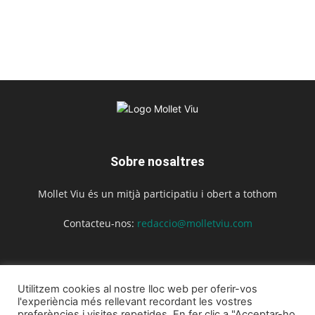
Sobre nosaltres
Mollet Viu és un mitjà participatiu i obert a tothom
Contacteu-nos:
redaccio@molletviu.com
Segueix-nos
Utilitzem cookies al nostre lloc web per oferir-vos
l'experiència més rellevant recordant les vostres
preferències i visites repetides. En fer clic a "Acceptar-ho