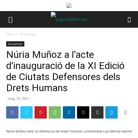
Inici
Actualitat
Actualitat
Núria Muñoz a l’acte
d’inauguració de la XI Edició
de Ciutats Defensores dels
Drets Humans
maig 18, 2021
Núria Muñoz amb la defensora de drets humans colombiana Luz Marina Hache