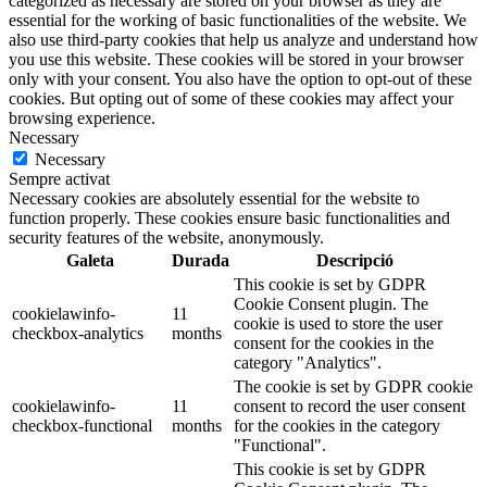
categorized as necessary are stored on your browser as they are
essential for the working of basic functionalities of the website. We
also use third-party cookies that help us analyze and understand how
you use this website. These cookies will be stored in your browser
only with your consent. You also have the option to opt-out of these
cookies. But opting out of some of these cookies may affect your
browsing experience.
Necessary
Necessary
Sempre activat
Necessary cookies are absolutely essential for the website to
function properly. These cookies ensure basic functionalities and
security features of the website, anonymously.
Galeta
Durada
Descripció
This cookie is set by GDPR
Cookie Consent plugin. The
cookielawinfo-
11
cookie is used to store the user
checkbox-analytics
months
consent for the cookies in the
category "Analytics".
The cookie is set by GDPR cookie
cookielawinfo-
11
consent to record the user consent
checkbox-functional
months
for the cookies in the category
"Functional".
This cookie is set by GDPR