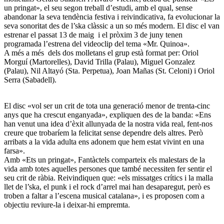
un pringat», el seu segon treball d’estudi, amb el qual, sense
abandonar la seva tendència festiva i reivindicativa, fa evolucionar la
seva sonoritat des de l’ska clàssic a un so més modern. El disc el van
estrenar el passat 13 de maig i el pròxim 3 de juny tenen
programada l’estrena del videoclip del tema «Mr. Quinoa».
A més a més dels dos molletans el grup està format per: Oriol
Morguí (Martorelles), David Trilla (Palau), Miguel Gonzalez
(Palau), Nil Altayó (Sta. Perpetua), Joan Mañas (St. Celoni) i Oriol
Serra (Sabadell).
El disc «vol ser un crit de tota una generació menor de trenta-cinc
anys que ha crescut enganyada», expliquen des de la banda: «Ens
han venut una idea d’èxit allunyada de la nostra vida real, fent-nos
creure que trobaríem la felicitat sense dependre dels altres. Però
arribats a la vida adulta ens adonem que hem estat vivint en una
farsa».
Amb «Ets un pringat», Fantàctels comparteix els malestars de la
vida amb totes aquelles persones que també necessiten fer sentir el
seu crit de ràbia. Reivindiquen que: «els missatges crítics i la malla
llet de l’ska, el punk i el rock d’arrel mai han desaparegut, però es
troben a faltar a l’escena musical catalana», i es proposen com a
objectiu reviure-la i deixar-hi empremta.