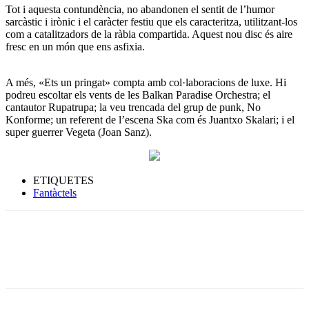
Tot i aquesta contundència, no abandonen el sentit de l’humor
sarcàstic i irònic i el caràcter festiu que els caracteritza, utilitzant-los
com a catalitzadors de la ràbia compartida. Aquest nou disc és aire
fresc en un món que ens asfixia.
A més, «Ets un pringat» compta amb col·laboracions de luxe. Hi
podreu escoltar els vents de les Balkan Paradise Orchestra; el
cantautor Rupatrupa; la veu trencada del grup de punk, No
Konforme; un referent de l’escena Ska com és Juantxo Skalari; i el
super guerrer Vegeta (Joan Sanz).
ETIQUETES
Fantàctels