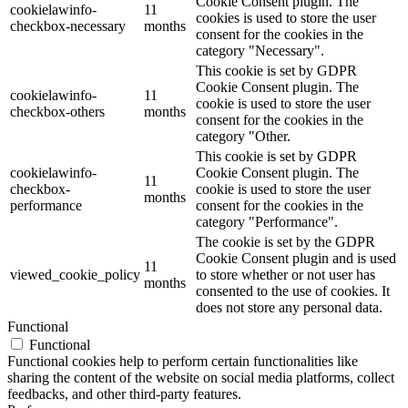
Cookie Consent plugin. The
cookielawinfo-
11
cookies is used to store the user
checkbox-necessary
months
consent for the cookies in the
category "Necessary".
This cookie is set by GDPR
Cookie Consent plugin. The
cookielawinfo-
11
cookie is used to store the user
checkbox-others
months
consent for the cookies in the
category "Other.
This cookie is set by GDPR
cookielawinfo-
Cookie Consent plugin. The
11
checkbox-
cookie is used to store the user
months
performance
consent for the cookies in the
category "Performance".
The cookie is set by the GDPR
Cookie Consent plugin and is used
11
viewed_cookie_policy
to store whether or not user has
months
consented to the use of cookies. It
does not store any personal data.
Functional
Functional
Functional cookies help to perform certain functionalities like
sharing the content of the website on social media platforms, collect
feedbacks, and other third-party features.