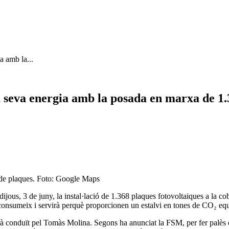
a amb la...
a seva energia amb la posada en marxa de 1.
 de plaques. Foto: Google Maps
jous, 3 de juny, la instal·lació de 1.368 plaques fotovoltaiques a la co
 consumeix i servirà perquè proporcionen un estalvi en tones de CO₂ equi
tarà conduït pel Tomàs Molina. Segons ha anunciat la FSM, per fer palè