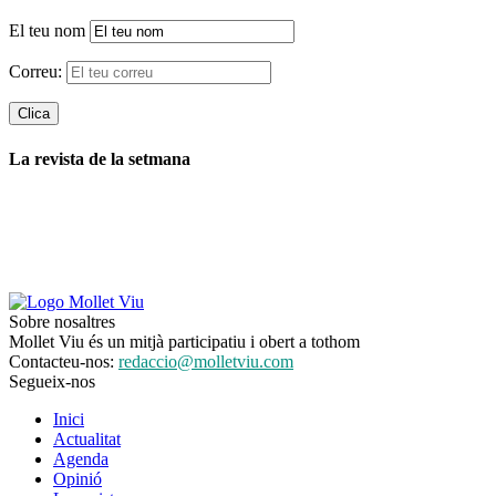
El teu nom
Correu:
La revista de la setmana
Sobre nosaltres
Mollet Viu és un mitjà participatiu i obert a tothom
Contacteu-nos:
redaccio@molletviu.com
Segueix-nos
Inici
Actualitat
Agenda
Opinió