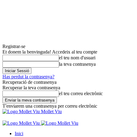
Registrar-se
Et donem la benvinguda! Accedeix al teu compte
el teu nom d'usuari
la teva contrasenya
Has perdut la contrasenya?
Recuperació de contrasenya
Recuperar la teva contrasenya
el teu correu electrònic
T'enviarem una contrasenya per correu electrònic
Mollet Viu
Inici