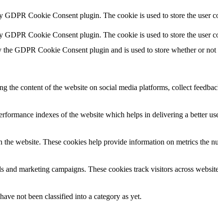
by GDPR Cookie Consent plugin. The cookie is used to store the user co
by GDPR Cookie Consent plugin. The cookie is used to store the user co
y the GDPR Cookie Consent plugin and is used to store whether or not us
ing the content of the website on social media platforms, collect feedback
formance indexes of the website which helps in delivering a better user
h the website. These cookies help provide information on metrics the numb
ds and marketing campaigns. These cookies track visitors across website
ave not been classified into a category as yet.