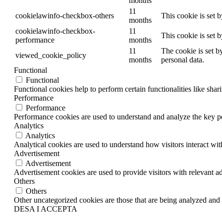
months
11
cookielawinfo-checkbox-others
This cookie is set 
months
cookielawinfo-checkbox-
11
This cookie is set 
performance
months
11
The cookie is set b
viewed_cookie_policy
months
personal data.
Functional
Functional
Functional cookies help to perform certain functionalities like shar
Performance
Performance
Performance cookies are used to understand and analyze the key per
Analytics
Analytics
Analytical cookies are used to understand how visitors interact wit
Advertisement
Advertisement
Advertisement cookies are used to provide visitors with relevant a
Others
Others
Other uncategorized cookies are those that are being analyzed and h
DESA I ACCEPTA