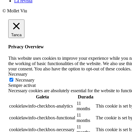
La revista
© Mollet Viu
Tanca
Privacy Overview
This website uses cookies to improve your experience while you nav
the working of basic functionalities of the website. We also use t
your consent. You also have the option to opt-out of these cookies
Necessary
Necessary
Sempre activat
Necessary cookies are absolutely essential for the website to funct
Galeta
Durada
11
cookielawinfo-checkbox-analytics
This cookie is set 
months
11
cookielawinfo-checkbox-functional
The cookie is set b
months
11
cookielawinfo-checkbox-necessary
This cookie is set 