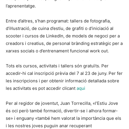
l’aprenentatge.
Entre d’altres, s’han programat: tallers de fotografia,
d’il·lustració, de cuina d’estiu, de grafiti o d’iniciació al
scooter i cursos de LinkedIn, de models de negoci per a
creadors i creatius, de personal brànding estratègic per a
xarxes socials o d’entrenament funcional work out.
Tots els cursos, activitats i tallers són gratuïts. Per
accedir-hi cal inscripció prèvia del 7 al 23 de juny. Per fer
les inscripcions i per obtenir informació detallada sobre
les activitats es pot accedir clicant
aqui
Per al regidor de joventut, Juan Torrecilla, «l’Estiu Jove
és oci però també formació, divertir-se i alhora formar-
se» i enguany «també hem valorat la importància que els
i les nostres joves puguin anar recuperant