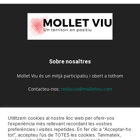
Sobre nosaltres
Mollet Viu és un mitjà participatiu i obert a tothom
Contacteu-nos:
redaccio@molletviu.com
Segueix-nos
Utilitzem cookies al nostre lloc web per oferir-vos
l'experiència més rellevant recordant les vostres
preferències i visites repetides. En fer clic a "Acceptar-ho
tot", accepteu l'ús de TOTES les cookies. Tanmateix,