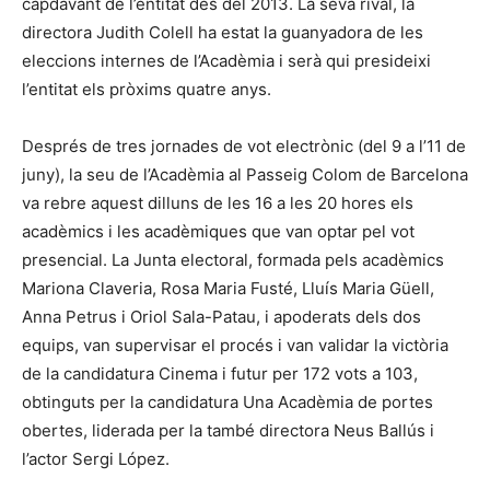
capdavant de l’entitat des del 2013. La seva rival, la
directora Judith Colell ha estat la guanyadora de les
eleccions internes de l’Acadèmia i serà qui presideixi
l’entitat els pròxims quatre anys.
Després de tres jornades de vot electrònic (del 9 a l’11 de
juny), la seu de l’Acadèmia al Passeig Colom de Barcelona
va rebre aquest dilluns de les 16 a les 20 hores els
acadèmics i les acadèmiques que van optar pel vot
presencial. La Junta electoral, formada pels acadèmics
Mariona Claveria, Rosa Maria Fusté, Lluís Maria Güell,
Anna Petrus i Oriol Sala-Patau, i apoderats dels dos
equips, van supervisar el procés i van validar la victòria
de la candidatura Cinema i futur per 172 vots a 103,
obtinguts per la candidatura Una Acadèmia de portes
obertes, liderada per la també directora Neus Ballús i
l’actor Sergi López.