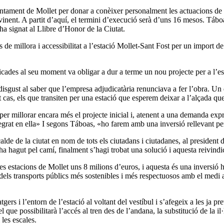
untament de Mollet per donar a conèixer personalment les actuacions de m
 vinent. A partit d’aquí, el termini d’execució serà d’uns 16 mesos. Táb
ha signat al Llibre d’Honor de la Ciutat.
 de millora i accessibilitat a l’estació Mollet-Sant Fost per un import d
icades al seu moment va obligar a dur a terme un nou projecte per a l’es
disgust al saber que l’empresa adjudicatària renunciava a fer l’obra. Un 
est cas, els que transiten per una estació que esperem deixar a l’alçada q
er millorar encara més el projecte inicial i, atenent a una demanda expre
tegrat en ella» I segons Táboas, «ho farem amb una inversió rellevant pe
lde de la ciutat en nom de tots els ciutadans i ciutadanes, al president 
ha hagut pel camí, finalment s’hagi trobat una solució i aquesta reivindica
ues estacions de Mollet uns 8 milions d’euros, i aquesta és una inversió
 dels transports públics més sostenibles i més respectuosos amb el medi a
tgers i l’entorn de l’estació al voltant del vestíbul i s’afegeix a les ja 
que possibilitarà l’accés al tren des de l’andana, la substitució de la il
les escales.