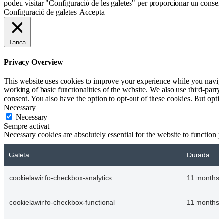
podeu visitar "Configuració de les galetes" per proporcionar un conse
Configuració de galetes
Accepta
Tanca
Privacy Overview
This website uses cookies to improve your experience while you navigat
working of basic functionalities of the website. We also use third-pa
consent. You also have the option to opt-out of these cookies. But op
Necessary
Necessary
Sempre activat
Necessary cookies are absolutely essential for the website to function
Galeta
Durada
cookielawinfo-checkbox-analytics
11 months
cookielawinfo-checkbox-functional
11 months