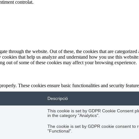
ntiment controlat.
e through the website. Out of these, the cookies that are categorized a
rty cookies that help us analyze and understand how you use this websit
ting out of some of these cookies may affect your browsing experience.
 properly. These cookies ensure basic functionalities and security featu
Descripció
This cookie is set by GDPR Cookie Consent plug
in the category "Analytics".
The cookie is set by GDPR cookie consent to r
"Functional".