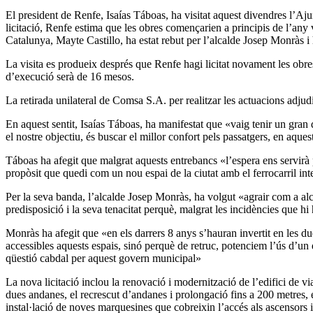
El president de Renfe, Isaías Táboas, ha visitat aquest divendres l’Aj
licitació, Renfe estima que les obres començarien a principis de l’any
Catalunya, Mayte Castillo, ha estat rebut per l’alcalde Josep Monràs i 
La visita es produeix després que Renfe hagi licitat novament les obres
d’execució serà de 16 mesos.
La retirada unilateral de Comsa S.A. per realitzar les actuacions adjud
En aquest sentit, Isaías Táboas, ha manifestat que «vaig tenir un gran 
el nostre objectiu, és buscar el millor confort pels passatgers, en aqu
Táboas ha afegit que malgrat aquests entrebancs «l’espera ens servirà p
propòsit que quedi com un nou espai de la ciutat amb el ferrocarril in
Per la seva banda, l’alcalde Josep Monràs, ha volgut «agrair com a alca
predisposició i la seva tenacitat perquè, malgrat les incidències que hi 
Monràs ha afegit que «en els darrers 8 anys s’hauran invertit en les d
accessibles aquests espais, sinó perquè de retruc, potenciem l’ús d’un
qüestió cabdal per aquest govern municipal»
La nova licitació inclou la renovació i modernització de l’edifici de via
dues andanes, el recrescut d’andanes i prolongació fins a 200 metres, el 
instal·lació de noves marquesines que cobreixin l’accés als ascensors i 