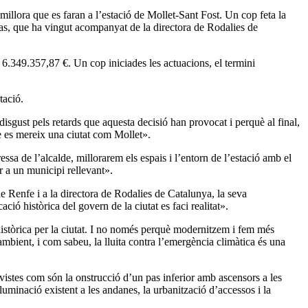
illora que es faran a l’estació de Mollet-Sant Fost. Un cop feta la
oas, que ha vingut acompanyat de la directora de Rodalies de
e 6.349.357,87 €. Un cop iniciades les actuacions, el termini
tació.
disgust pels retards que aquesta decisió han provocat i perquè al final,
ue es mereix una ciutat com Mollet».
ssa de l’alcalde, millorarem els espais i l’entorn de l’estació amb el
r a un municipi rellevant».
de Renfe i a la directora de Rodalies de Catalunya, la seva
ció històrica del govern de la ciutat es faci realitat».
 històrica per la ciutat. I no només perquè modernitzem i fem més
mbient, i com sabeu, la lluita contra l’emergència climàtica és una
previstes com són la onstrucció d’un pas inferior amb ascensors a les
·luminació existent a les andanes, la urbanització d’accessos i la