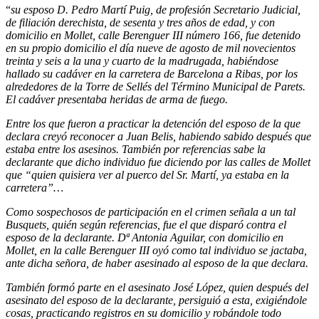
“
su esposo D. Pedro Martí Puig, de profesión Secretario Judicial,
de filiación derechista, de sesenta y tres años de edad, y con
domicilio en Mollet, calle Berenguer III número 166, fue detenido
en su propio domicilio el día nueve de agosto de mil novecientos
treinta y seis a la una y cuarto de la madrugada, habiéndose
hallado su cadáver en la carretera de Barcelona a Ribas, por los
alrededores de la Torre de Sellés del Término Municipal de Parets.
El cadáver presentaba heridas de arma de fuego.
Entre los que fueron a practicar la detención del esposo de la que
declara creyó reconocer a Juan Belis, habiendo sabido después que
estaba entre los asesinos. También por referencias sabe la
declarante que dicho individuo fue diciendo por las calles de Mollet
que “quien quisiera ver al puerco del Sr. Martí, ya estaba en la
carretera”…
Como sospechosos de participación en el crimen señala a un tal
Busquets, quién según referencias, fue el que disparó contra el
esposo de la declarante. Dª Antonia Aguilar, con domicilio en
Mollet, en la calle Berenguer III oyó como tal individuo se jactaba,
ante dicha señora, de haber asesinado al esposo de la que declara.
También formó parte en el asesinato José López, quien después del
asesinato del esposo de la declarante, persiguió a esta, exigiéndole
cosas, practicando registros en su domicilio y robándole todo