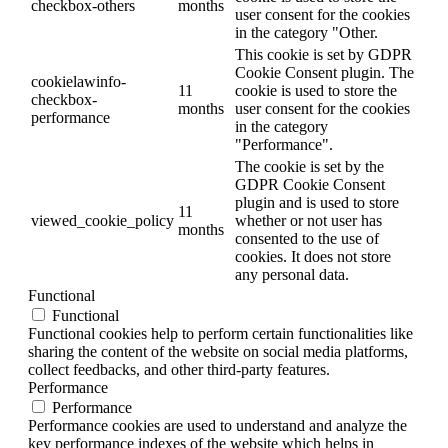
checkbox-others
months
user consent for the cookies
in the category "Other.
This cookie is set by GDPR
Cookie Consent plugin. The
cookielawinfo-
11
cookie is used to store the
checkbox-
months
user consent for the cookies
performance
in the category
"Performance".
The cookie is set by the
GDPR Cookie Consent
plugin and is used to store
11
viewed_cookie_policy
whether or not user has
months
consented to the use of
cookies. It does not store
any personal data.
Functional
Functional
Functional cookies help to perform certain functionalities like
sharing the content of the website on social media platforms,
collect feedbacks, and other third-party features.
Performance
Performance
Performance cookies are used to understand and analyze the
key performance indexes of the website which helps in