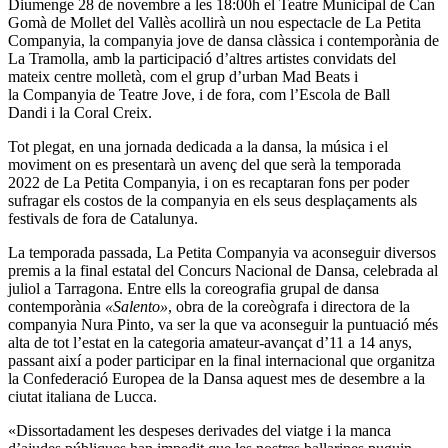
Diumenge 28 de novembre a les 18:00h el Teatre Municipal de Can
Gomà de Mollet del Vallès acollirà un nou espectacle de La Petita
Companyia, la companyia jove de dansa clàssica i contemporània de
La Tramolla, amb la participació d’altres artistes convidats del
mateix centre molletà, com el grup d’urban Mad Beats i
la Companyia de Teatre Jove, i de fora, com l’Escola de Ball
Dandi i la Coral Creix.
Tot plegat, en una jornada dedicada a la dansa, la música i el
moviment on es presentarà un avenç del que serà la temporada
2022 de La Petita Companyia, i on es recaptaran fons per poder
sufragar els costos de la companyia en els seus desplaçaments als
festivals de fora de Catalunya.
La temporada passada, La Petita Companyia va aconseguir diversos
premis a la final estatal del Concurs Nacional de Dansa, celebrada al
juliol a Tarragona. Entre ells la coreografia grupal de dansa
contemporània
«Salento»
, obra de la coreògrafa i directora de la
companyia Nura Pinto, va ser la que va aconseguir la puntuació més
alta de tot l’estat en la categoria amateur-avançat d’11 a 14 anys,
passant així a poder participar en la final internacional que organitza
la Confederació Europea de la Dansa aquest mes de desembre a la
ciutat italiana de Lucca.
«Dissortadament les despeses derivades del viatge i la manca