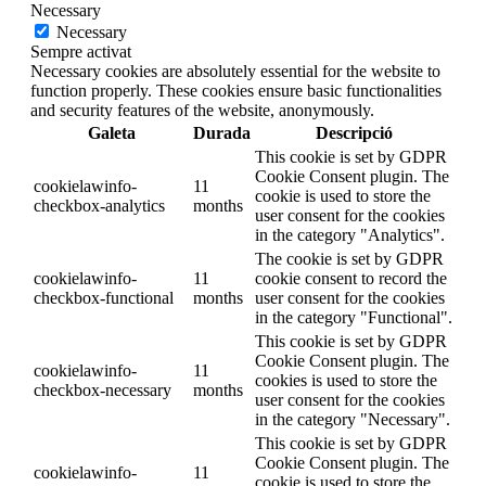
Necessary
Necessary
Sempre activat
Necessary cookies are absolutely essential for the website to
function properly. These cookies ensure basic functionalities
and security features of the website, anonymously.
Galeta
Durada
Descripció
This cookie is set by GDPR
Cookie Consent plugin. The
cookielawinfo-
11
cookie is used to store the
checkbox-analytics
months
user consent for the cookies
in the category "Analytics".
The cookie is set by GDPR
cookielawinfo-
11
cookie consent to record the
checkbox-functional
months
user consent for the cookies
in the category "Functional".
This cookie is set by GDPR
Cookie Consent plugin. The
cookielawinfo-
11
cookies is used to store the
checkbox-necessary
months
user consent for the cookies
in the category "Necessary".
This cookie is set by GDPR
Cookie Consent plugin. The
cookielawinfo-
11
cookie is used to store the