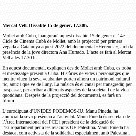
Mercat Vell. Dissabte 15 de gener. 17.30h.
Mollet amb Cuba, inaugurarà aquest dissabte 15 de gener el 14è
Cicle de Cinema Cubà de Mollet, amb la projecció per primera
vegada a Catalunya aquest 2022 del documental «Herencia», amb la
presència de la jove directora Ana Hurtado. L’acte es farà al Mercat
Vell a les 17.30 h.
En aquest documental, expliquen des de Mollet amb Cuba, es troba
el mestissatge present a Cuba. Històries de vides i personatges que
mentre viuen la seva «cubania» porten alhora un patrimoni cultural
ric, antic i que ve de lluny. La música és el canal per transgredir, per
traspassar, per arribar a diferents aspectes de la societat i de la vida
quotidiana. Després de la projecció del documental, es farà un
fòrum.
L’eurodiputat d’UNIDES PODEMOS-IU, Manu Pineda, ha
anunciat la seva presència a l’activitat. Manu Pineda és secretari de
l’Àrea Internacional del PCE i president de la delegació de
l’Europarlament per a les relacions UE-Palestina. Manu Pineda ha
destacat com activista de la solidaritat especialment amb Palestina i