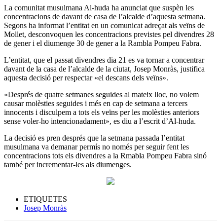
La comunitat musulmana Al-huda ha anunciat que suspèn les
concentracions de davant de casa de l’alcalde d’aquesta setmana.
Segons ha informat l’entitat en un comunicat adreçat als veïns de
Mollet, desconvoquen les concentracions previstes pel divendres 28
de gener i el diumenge 30 de gener a la Rambla Pompeu Fabra.
L’entitat, que el passat divendres dia 21 es va tornar a concentrar
davant de la casa de l’alcalde de la ciutat, Josep Monràs, justifica
aquesta decisió per respectar «el descans dels veïns».
«Després de quatre setmanes seguides al mateix lloc, no volem
causar molèsties seguides i més en cap de setmana a tercers
innocents i disculpem a tots els veïns per les molèsties anteriors
sense voler-ho intencionadament», es diu a l’escrit d’Al-huda.
La decisió es pren després que la setmana passada l’entitat
musulmana va demanar permís no només per seguir fent les
concentracions tots els divendres a la Rmabla Pompeu Fabra sinó
també per incrementar-les als diumenges.
ETIQUETES
Josep Monràs