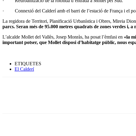
· Reurbanització de la rotonda d’entrada a Mollet pel Sud.
· Connexió del Calderí amb el barri de l’estació de França i el po
La regidora de Territori, Planificació Urbanística i Obres, Mireia Dion
parcs. Seran més de 95.000 metres quadrats de zones verdes i, a m
L’alcalde Mollet del Vallès, Josep Monràs, ha posat l’èmfasi en
«la mi
important potser, que Mollet disposi d’habitatge públic, nous es
ETIQUETES
El Calderí