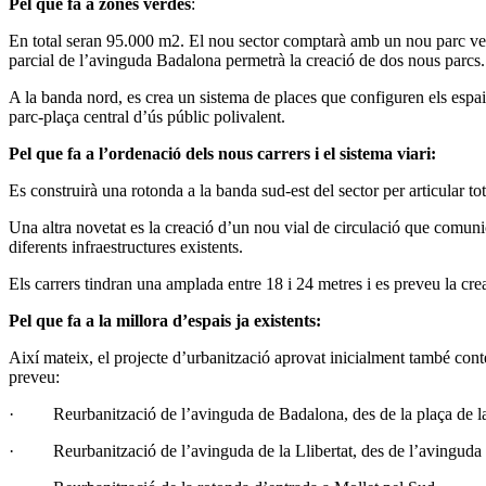
Pel que fa a zones verdes
:
En total seran 95.000 m2. El nou sector comptarà amb un nou parc ver
parcial de l’avinguda Badalona permetrà la creació de dos nous parcs.
A la banda nord, es crea un sistema de places que configuren els espai
parc-plaça central d’ús públic polivalent.
Pel que fa a l’ordenació dels nous carrers i el sistema viari:
Es construirà una rotonda a la banda sud-est del sector per articular tot
Una altra novetat es la creació d’un nou vial de circulació que comuni
diferents infraestructures existents.
Els carrers tindran una amplada entre 18 i 24 metres i es preveu la creac
Pel que fa a la millora d’espais ja existents:
Així mateix, el projecte d’urbanització aprovat inicialment també conte
preveu:
· Reurbanització de l’avinguda de Badalona, des de la plaça de la c
· Reurbanització de l’avinguda de la Llibertat, des de l’avinguda d