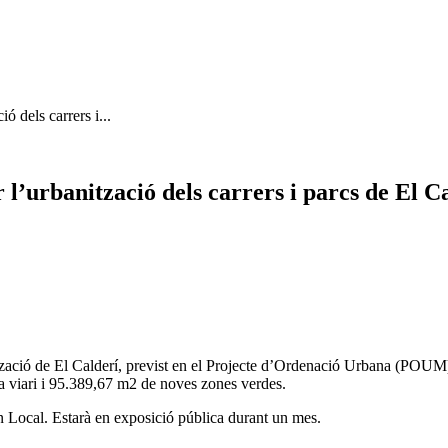
ó dels carrers i...
 l’urbanització dels carrers i parcs de El C
zació de El Calderí, previst en el Projecte d’Ordenació Urbana (POUM).
ma viari i 95.389,67 m2 de noves zones verdes.
rn Local. Estarà en exposició pública durant un mes.