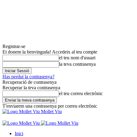
Registrar-se
Et donem la benvinguda! Accedeix al teu compte
el teu nom d'usuari
la teva contrasenya
Has perdut la contrasenya?
Recuperació de contrasenya
Recuperar la teva contrasenya
el teu correu electrònic
T'enviarem una contrasenya per correu electrònic
Mollet Viu
Inici