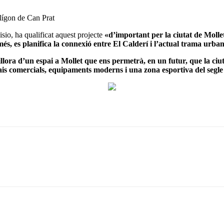
lígon de Can Prat
isio, ha qualificat aquest projecte
«d’important per la ciutat de Molle
és, es planifica la connexió entre El Calderí i l’actual trama urba
llora d’un espai a Mollet que ens permetrà, en un futur, que la ciut
pais comercials, equipaments moderns i una zona esportiva del segl