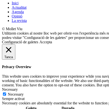
Inici
Actualitat
Agenda
Opinió
La revista
© Mollet Viu
Utilitzem cookies al nostre lloc web per oferir-vos l'experiència més r
podeu visitar "Configuració de les galetes" per proporcionar un conse
Configuració de galetes
Accepta
Tanca
Privacy Overview
This website uses cookies to improve your experience while you navigat
working of basic functionalities of the website. We also use third-pa
consent. You also have the option to opt-out of these cookies. But op
Necessary
Necessary
Sempre activat
Necessary cookies are absolutely essential for the website to function
Galeta
Durada