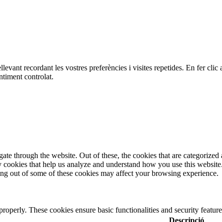
ellevant recordant les vostres preferències i visites repetides. En fer c
ntiment controlat.
e through the website. Out of these, the cookies that are categorized a
rty cookies that help us analyze and understand how you use this websit
ting out of some of these cookies may affect your browsing experience.
 properly. These cookies ensure basic functionalities and security featu
Descripció