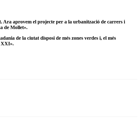
t. Ara aprovem el projecte per a la urbanització de carrers i
na de Mollet».
adania de la ciutat disposi de més zones verdes i, el més
e XXI».