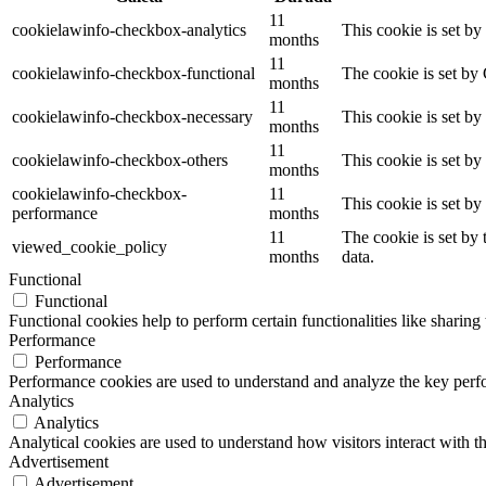
11
cookielawinfo-checkbox-analytics
This cookie is set b
months
11
cookielawinfo-checkbox-functional
The cookie is set by
months
11
cookielawinfo-checkbox-necessary
This cookie is set b
months
11
cookielawinfo-checkbox-others
This cookie is set b
months
cookielawinfo-checkbox-
11
This cookie is set b
performance
months
11
The cookie is set by
viewed_cookie_policy
months
data.
Functional
Functional
Functional cookies help to perform certain functionalities like sharing 
Performance
Performance
Performance cookies are used to understand and analyze the key perfor
Analytics
Analytics
Analytical cookies are used to understand how visitors interact with th
Advertisement
Advertisement