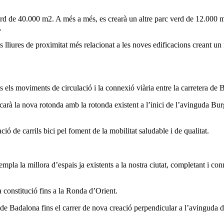
d de 40.000 m2. A més a més, es crearà un altre parc verd de 12.000 m2
.
s lliures de proximitat més relacionat a les noves edificacions creant u
s els moviments de circulació i la connexió viària entre la carretera de B
carà la nova rotonda amb la rotonda existent a l’inici de l’avinguda Bu
ió de carrils bici pel foment de la mobilitat saludable i de qualitat.
mpla la millora d’espais ja existents a la nostra ciutat, completant i con
onstitució fins a la Ronda d’Orient.
e Badalona fins el carrer de nova creació perpendicular a l’avinguda 