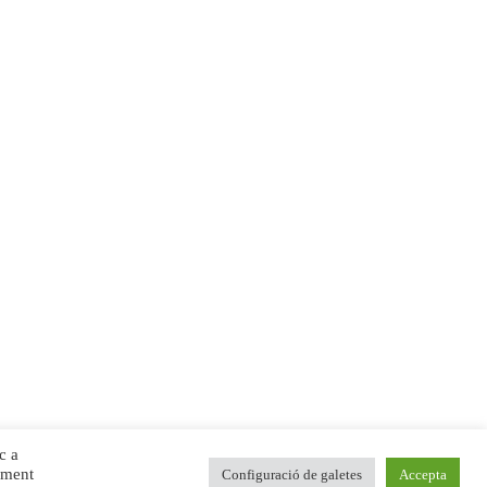
c a
iment
Configuració de galetes
Accepta