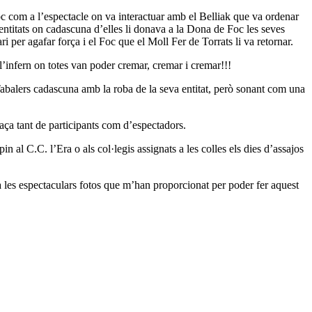
foc com a l’espectacle on va interactuar amb el Belliak que va ordenar
es entitats on cadascuna d’elles li donava a la Dona de Foc les seves
 per agafar força i el Foc que el Moll Fer de Torrats li va retornar.
 l’infern on totes van poder cremar, cremar i cremar!!!
Tabalers cadascuna amb la roba de la seva entitat, però sonant com una
aça tant de participants com d’espectadors.
 al C.C. l’Era o als col·legis assignats a les colles els dies d’assajos
 les espectaculars fotos que m’han proporcionat per poder fer aquest