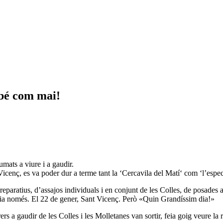
bé com mai!
mats a viure i a gaudir.
Vicenç, es va poder dur a terme tant la ‘Cercavila del Matí‘ com ‘l’espec
reparatius, d’assajos individuals i en conjunt de les Colles, de posades a
n dia només. El 22 de gener, Sant Vicenç. Però «Quin Grandíssim dia!»
rs a gaudir de les Colles i les Molletanes van sortir, feia goig veure la