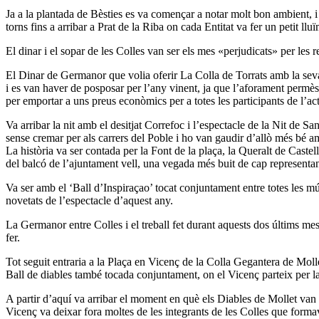
Ja a la plantada de Bèsties es va començar a notar molt bon ambient, 
torns fins a arribar a Prat de la Riba on cada Entitat va fer un petit llu
El dinar i el sopar de les Colles van ser els mes «perjudicats» per les
El Dinar de Germanor que volia oferir La Colla de Torrats amb la seva 
i es van haver de posposar per l’any vinent, ja que l’aforament permès a
per emportar a uns preus econòmics per a totes les participants de l’act
Va arribar la nit amb el desitjat Correfoc i l’espectacle de la Nit de
sense cremar per als carrers del Poble i ho van gaudir d’allò més bé a
La història va ser contada per la Font de la plaça, la Queralt de Castell
del balcó de l’ajuntament vell, una vegada més buit de cap representant 
Va ser amb el ‘Ball d’Inspiraçao’ tocat conjuntament entre totes les mús
novetats de l’espectacle d’aquest any.
La Germanor entre Colles i el treball fet durant aquests dos últims me
fer.
Tot seguit entraria a la Plaça en Vicenç de la Colla Gegantera de Moll
Ball de diables també tocada conjuntament, on el Vicenç parteix per la 
A partir d’aquí va arribar el moment en què els Diables de Mollet van 
Vicenç va deixar fora moltes de les integrants de les Colles que for