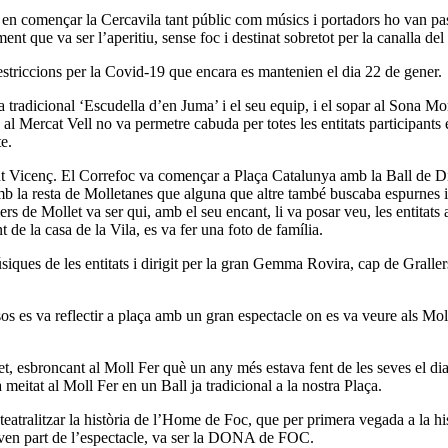
i en començar la Cercavila tant públic com músics i portadors ho van pas
ïment que va ser l’aperitiu, sense foc i destinat sobretot per la canalla de
 restriccions per la Covid-19 que encara es mantenien el dia 22 de gener.
tradicional ‘Escudella d’en Juma’ i el seu equip, i el sopar al Sona Mo
l Mercat Vell no va permetre cabuda per totes les entitats participants e
e.
 Sant Vicenç. El Correfoc va començar a Plaça Catalunya amb la Ball de D
mb la resta de Molletanes que alguna que altre també buscaba espurnes i
ers de Mollet va ser qui, amb el seu encant, li va posar veu, les entitats 
de la casa de la Vila, es va fer una foto de família.
iques de les entitats i dirigit per la gran Gemma Rovira, cap de Grallers
sos es va reflectir a plaça amb un gran espectacle on es va veure als M
et, esbroncant al Moll Fer què un any més estava fent de les seves el di
meitat al Moll Fer en un Ball ja tradicional a la nostra Plaça.
teatralitzar la història de l’Home de Foc, que per primera vegada a la h
maven part de l’espectacle, va ser la DONA de FOC.