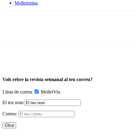
Molletopina
Vols rebre la revista setmanal al teu correu?
Llista de correu
MolletViu
El teu nom
Correu: