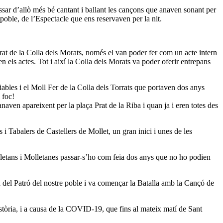
sar d’allò més bé cantant i ballant les cançons que anaven sonant per
l poble, de l’Espectacle que ens reservaven per la nit.
rat de la Colla dels Morats, només el van poder fer com un acte intern
n els actes. Tot i així la Colla dels Morats va poder oferir entrepans
iables i el Moll Fer de la Colla dels Torrats que portaven dos anys
 foc!
anaven apareixent per la plaça Prat de la Riba i quan ja i eren totes des
 i Tabalers de Castellers de Mollet, un gran inici i unes de les
olletans i Molletanes passar-s’ho com feia dos anys que no ho podien
a del Patró del nostre poble i va començar la Batalla amb la Cançó de
istòria, i a causa de la COVID-19, que fins al mateix matí de Sant