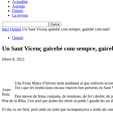
Actualitat
Agenda
Opinió
La revista
Inici
Opinió
Un Sant Vicenç gairebé com sempre, gairebé com mai!
Opinió
Un Sant Vicenç gairebé com sempre, gaire
febrer 8, 2022
Una Festa Major d’hivern molt semblant al que estàvem acostu
Tot i que les restriccions encara estaven ben presents en Sant 
Asier
Ruiz
Dos mesos de feina conjunta, de reunions, de fer i desfer, de p
Prat de la Riba. I tot això per poder-ho oferir al poble i gaudir-ho u
El dia va ser fred, però amb un solet que acompanyava a sortir als carre