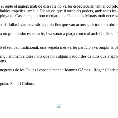
l repte el mateix matí de dissabte ho va fer espectacular, tant al corre
s diables trapelles, amb la Diablessa que li torna els poders, amb totes l
 pinya de Castellers, un bon menjar de la Colla dels Morats molt necessari
dria fallar i van envestir la porta fins que van aconseguir tornar a obrir
 a un grandíssim espectacle, i va sonar a plaça com mai amb Grallers i 
el seu ball tradicional, una vegada més va fer partícip i va omplir la pl
nç i animem a totes i tots que ho vulguin gaudir des de dins que s’apropin
tans.
 integrants de les Colles i especialment a Joanma Gómez i Roger Candela
pular. Salut i Cultura.