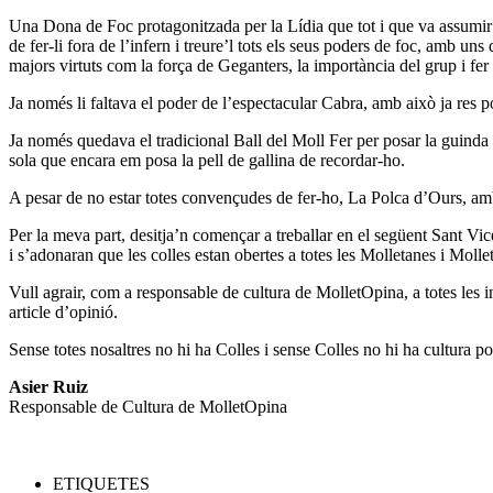
Una Dona de Foc protagonitzada per la Lídia que tot i que va assumir e
de fer-li fora de l’infern i treure’l tots els seus poders de foc, amb un
majors virtuts com la força de Geganters, la importància del grup i fer
Ja només li faltava el poder de l’espectacular Cabra, amb això ja res po
Ja només quedava el tradicional Ball del Moll Fer per posar la guinda
sola que encara em posa la pell de gallina de recordar-ho.
A pesar de no estar totes convençudes de fer-ho, La Polca d’Ours, amb 
Per la meva part, desitja’n començar a treballar en el següent Sant Vice
i s’adonaran que les colles estan obertes a totes les Molletanes i Molle
Vull agrair, com a responsable de cultura de MolletOpina, a totes les
article d’opinió.
Sense totes nosaltres no hi ha Colles i sense Colles no hi ha cultura po
Asier Ruiz
Responsable de Cultura de MolletOpina
ETIQUETES