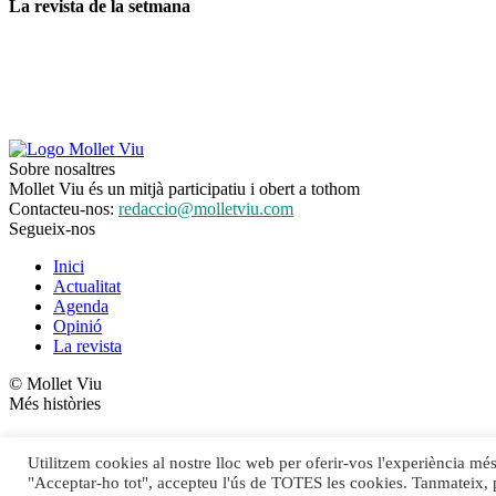
La revista de la setmana
Sobre nosaltres
Mollet Viu és un mitjà participatiu i obert a tothom
Contacteu-nos:
redaccio@molletviu.com
Segueix-nos
Inici
Actualitat
Agenda
Opinió
La revista
© Mollet Viu
Més històries
Utilitzem cookies al nostre lloc web per oferir-vos l'experiència més 
Defensem la transparència i els diners públics
"Acceptar-ho tot", accepteu l'ús de TOTES les cookies. Tanmateix, 