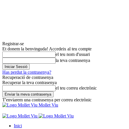
Registrar-se
Et donem la benvinguda! Accedeix al teu compte
el teu nom d'usuari
la teva contrasenya
Has perdut la contrasenya?
Recuperació de contrasenya
Recuperar la teva contrasenya
el teu correu electrònic
T'enviarem una contrasenya per correu electrònic
Mollet Viu
Inici