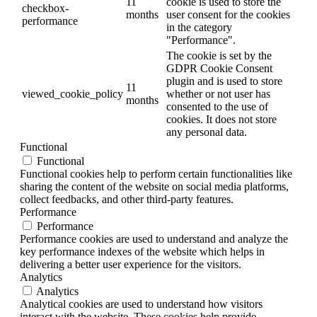
11
cookie is used to store the
checkbox-
months
user consent for the cookies
performance
in the category
"Performance".
The cookie is set by the
GDPR Cookie Consent
plugin and is used to store
11
viewed_cookie_policy
whether or not user has
months
consented to the use of
cookies. It does not store
any personal data.
Functional
Functional
Functional cookies help to perform certain functionalities like
sharing the content of the website on social media platforms,
collect feedbacks, and other third-party features.
Performance
Performance
Performance cookies are used to understand and analyze the
key performance indexes of the website which helps in
delivering a better user experience for the visitors.
Analytics
Analytics
Analytical cookies are used to understand how visitors
interact with the website. These cookies help provide