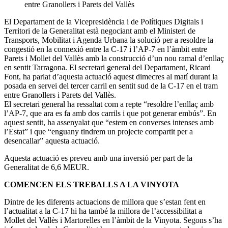
entre Granollers i Parets del Vallès
El Departament de la Vicepresidència i de Polítiques Digitals i
Territori de la Generalitat està negociant amb el Ministeri de
Transports, Mobilitat i Agenda Urbana la solució per a resoldre la
congestió en la connexió entre la C-17 i l’AP-7 en l’àmbit entre
Parets i Mollet del Vallès amb la construcció d’un nou ramal d’enllaç
en sentit Tarragona. El secretari general del Departament, Ricard
Font, ha parlat d’aquesta actuació aquest dimecres al matí durant la
posada en servei del tercer carril en sentit sud de la C-17 en el tram
entre Granollers i Parets del Vallès.
El secretari general ha ressaltat com a repte “resoldre l’enllaç amb
l’AP-7, que ara es fa amb dos carrils i que pot generar embús”. En
aquest sentit, ha assenyalat que “estem en converses intenses amb
l’Estat” i que “enguany tindrem un projecte compartit per a
desencallar” aquesta actuació.
Aquesta actuació es preveu amb una inversió per part de la
Generalitat de 6,6 MEUR.
COMENCEN ELS TREBALLS A LA VINYOTA
Dintre de les diferents actuacions de millora que s’estan fent en
l’actualitat a la C-17 hi ha també la millora de l’accessibilitat a
Mollet del Vallès i Martorelles en l’àmbit de la Vinyota. Segons s’ha