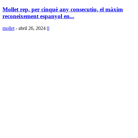
Mollet rep, per cinquè any consecutiu, el màxim
reconeixement espanyol en...
mollet
-
abril 26, 2024
0