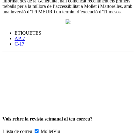
informat des de la Generalitat han començat recentment els primers
treballs per a la millora de l’accessibilitat a Mollet i Martorelles, amb
una inversió d’1,9 MEUR i un termini d’execució d’11 mesos.
ETIQUETES
AP-7
C-17
Vols rebre la revista setmanal al teu correu?
Llista de correu
MolletViu