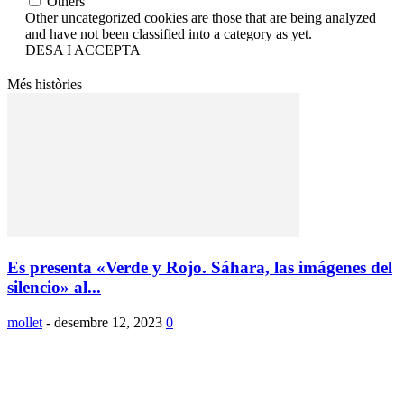
Others
Other uncategorized cookies are those that are being analyzed
and have not been classified into a category as yet.
DESA I ACCEPTA
Més històries
Es presenta «Verde y Rojo. Sáhara, las imágenes del
silencio» al...
mollet
-
desembre 12, 2023
0