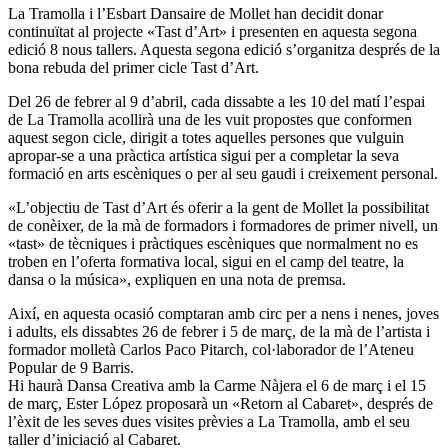
La Tramolla i l’Esbart Dansaire de Mollet han decidit donar
continuïtat al projecte «Tast d’Art» i presenten en aquesta segona
edició 8 nous tallers. Aquesta segona edició s’organitza després de la
bona rebuda del primer cicle Tast d’Art.
Del 26 de febrer al 9 d’abril, cada dissabte a les 10 del matí l’espai
de La Tramolla acollirà una de les vuit propostes que conformen
aquest segon cicle, dirigit a totes aquelles persones que vulguin
apropar-se a una pràctica artística sigui per a completar la seva
formació en arts escèniques o per al seu gaudi i creixement personal.
«L’objectiu de Tast d’Art és oferir a la gent de Mollet la possibilitat
de conèixer, de la mà de formadors i formadores de primer nivell, un
«tast» de tècniques i pràctiques escèniques que normalment no es
troben en l’oferta formativa local, sigui en el camp del teatre, la
dansa o la música», expliquen en una nota de premsa.
Així, en aquesta ocasió comptaran amb circ per a nens i nenes, joves
i adults, els dissabtes 26 de febrer i 5 de març, de la mà de l’artista i
formador molletà Carlos Paco Pitarch, col·laborador de l’Ateneu
Popular de 9 Barris.
Hi haurà Dansa Creativa amb la Carme Nàjera el 6 de març i el 15
de març, Ester López proposarà un «Retorn al Cabaret», després de
l’èxit de les seves dues visites prèvies a La Tramolla, amb el seu
taller d’iniciació al Cabaret.