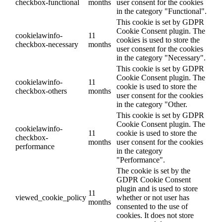
checkbox-functional
months
user consent for the cookies
in the category "Functional".
This cookie is set by GDPR
Cookie Consent plugin. The
cookielawinfo-
11
cookies is used to store the
checkbox-necessary
months
user consent for the cookies
in the category "Necessary".
This cookie is set by GDPR
Cookie Consent plugin. The
cookielawinfo-
11
cookie is used to store the
checkbox-others
months
user consent for the cookies
in the category "Other.
This cookie is set by GDPR
Cookie Consent plugin. The
cookielawinfo-
11
cookie is used to store the
checkbox-
months
user consent for the cookies
performance
in the category
"Performance".
The cookie is set by the
GDPR Cookie Consent
plugin and is used to store
11
viewed_cookie_policy
whether or not user has
months
consented to the use of
cookies. It does not store