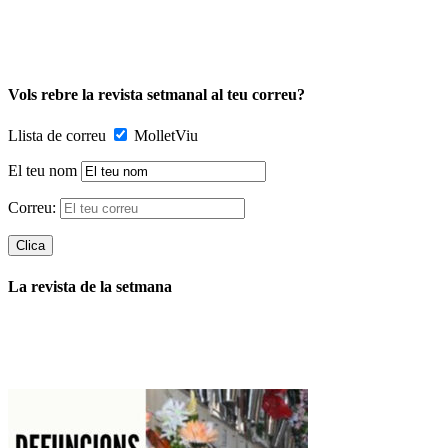
Vols rebre la revista setmanal al teu correu?
Llista de correu
MolletViu
El teu nom
Correu:
La revista de la setmana