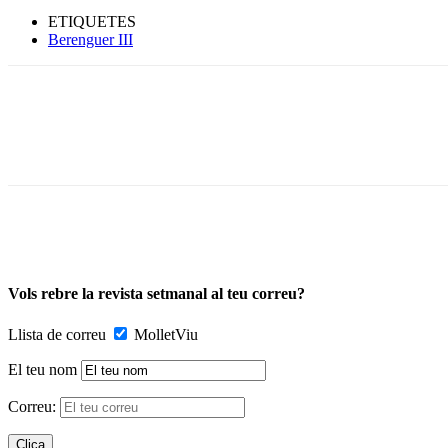
ETIQUETES
Berenguer III
Vols rebre la revista setmanal al teu correu?
Llista de correu
MolletViu
El teu nom
Correu: