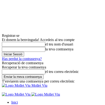
Registrar-se
Et donem la benvinguda! Accedeix al teu compte
el teu nom d'usuari
la teva contrasenya
Has perdut la contrasenya?
Recuperació de contrasenya
Recuperar la teva contrasenya
el teu correu electrònic
T'enviarem una contrasenya per correu electrònic
Mollet Viu
Inici