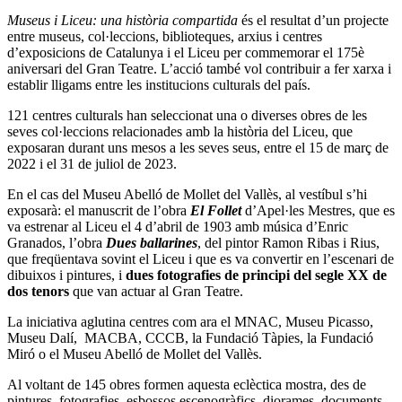
Museus i Liceu: una història compartida
és el resultat d’un projecte
entre museus, col·leccions, biblioteques, arxius i centres
d’exposicions de Catalunya i el Liceu per commemorar el 175è
aniversari del Gran Teatre. L’acció també vol contribuir a fer xarxa i
establir lligams entre les institucions culturals del país.
121 centres culturals han seleccionat una o diverses obres de les
seves col·leccions relacionades amb la història del Liceu, que
exposaran durant uns mesos a les seves seus, entre el 15 de març de
2022 i el 31 de juliol de 2023.
En el cas del Museu Abelló de Mollet del Vallès, al vestíbul s’hi
exposarà: el manuscrit de l’obra
El Follet
d’Apel·les Mestres, que es
va estrenar al Liceu el 4 d’abril de 1903 amb música d’Enric
Granados, l’obra
Dues ballarines
, del pintor Ramon Ribas i Rius,
que freqüentava sovint el Liceu i que es va convertir en l’escenari de
dibuixos i pintures, i
dues fotografies de principi del segle XX de
dos tenors
que van actuar al Gran Teatre.
La iniciativa aglutina centres com ara el MNAC, Museu Picasso,
Museu Dalí, MACBA, CCCB, la Fundació Tàpies, la Fundació
Miró o el Museu Abelló de Mollet del Vallès.
Al voltant de 145 obres formen aquesta eclèctica mostra, des de
pintures, fotografies, esbossos escenogràfics, diorames, documents,