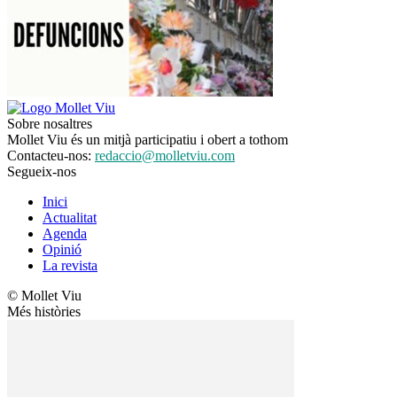
Sobre nosaltres
Mollet Viu és un mitjà participatiu i obert a tothom
Contacteu-nos:
redaccio@molletviu.com
Segueix-nos
Inici
Actualitat
Agenda
Opinió
La revista
© Mollet Viu
Més històries