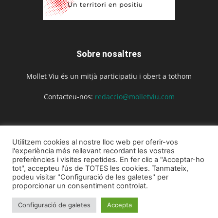
Sobre nosaltres
Mollet Viu és un mitjà participatiu i obert a tothom
Contacteu-nos:
redaccio@molletviu.com
Segueix-nos
Utilitzem cookies al nostre lloc web per oferir-vos
l'experiència més rellevant recordant les vostres
preferències i visites repetides. En fer clic a "Acceptar-ho
tot", accepteu l'ús de TOTES les cookies. Tanmateix,
podeu visitar "Configuració de les galetes" per
proporcionar un consentiment controlat.
Inici
Actualitat
Agenda
Opinió
La revista
Configuració de galetes
Accepta
© Mollet Viu