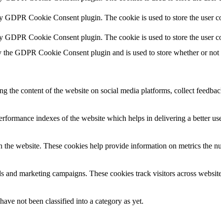
by GDPR Cookie Consent plugin. The cookie is used to store the user co
by GDPR Cookie Consent plugin. The cookie is used to store the user co
y the GDPR Cookie Consent plugin and is used to store whether or not us
ing the content of the website on social media platforms, collect feedback
formance indexes of the website which helps in delivering a better user
h the website. These cookies help provide information on metrics the numb
ds and marketing campaigns. These cookies track visitors across website
ave not been classified into a category as yet.