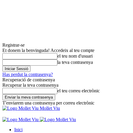
Registrar-se
Et donem la benvinguda! Accedeix al teu compte
el teu nom d'usuari
la teva contrasenya
Has perdut la contrasenya?
Recuperació de contrasenya
Recuperar la teva contrasenya
el teu correu electrònic
T'enviarem una contrasenya per correu electrònic
Mollet Viu
Inici