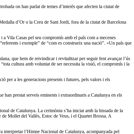
trobada on han parlat de temes d’interès que afecten la ciutat de
 Medalla d’Or o la Creu de Sant Jordi, fora de la ciutat de Barcelona
s’, i a Vila Casas pel seu compromís amb el país com a mecenes
at “referents i exemple” de “com es construeix una nació”. «Un país que
alana, que hem de reivindicar i revitalitzar per seguir fent avançar l’ús
“tota cultura amb voluntat de ser necessita la visió, el compromís i la
 per a les generacions presents i futures, pels valors i els
e han prestat serveis eminents i extraordinaris a Catalunya en els
ional de Catalunya. La cerimònia s’ha iniciat amb la hissada de la
 de Mollet del Vallès, Estoc de Veus, i el Quartet Brossa. A
a, va interpretar l’Himne Nacional de Catalunya, acompanyada pel