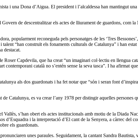
nista i una Dona d’Aigua. El president i l’alcaldessa han mantingut una 
del Govern de descentralitzar els actes de lliurament de guardons, com la
stradora, popularment reconeguda pels personatges de les ‘Tres Bessone
i talent “han construït els fonaments culturals de Catalunya” i han est
ha destacat.
t” de Roser Capdevila, que ha creat “un imaginari col·lectiu en llengua cat
art contemporani català no s’entén sense la seva tasca”. I ha afirmat que 
nya als dos guardonats i ha fet notar que “són i seran font d’inspiració
 de Catalunya, es va crear l’any 1978 per distingir aquelles persones qu
l Vallès, s’han obert els actes institucionals amb motiu de la Diada Nac
s d’Esquadra i la interpretació d’El cant de la Senyera, a càrrec del cor
sobre els guardonats.
gits pronunciaren unes paraules. Seguidament, la cantant Sandra Bautist