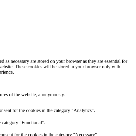
d as necessary are stored on your browser as they are essential for
website. These cookies will be stored in your browser only with
erience.
atures of the website, anonymously.
nsent for the cookies in the category "Analytics".
e category "Functional".
onsent for the cookies in the category "Necessary".