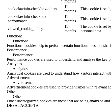
months
11
cookielawinfo-checkbox-others
This cookie is set 
months
cookielawinfo-checkbox-
11
This cookie is set 
performance
months
11
The cookie is set b
viewed_cookie_policy
months
personal data.
Functional
Functional
Functional cookies help to perform certain functionalities like shar
Performance
Performance
Performance cookies are used to understand and analyze the key per
Analytics
Analytics
Analytical cookies are used to understand how visitors interact wit
Advertisement
Advertisement
Advertisement cookies are used to provide visitors with relevant a
Others
Others
Other uncategorized cookies are those that are being analyzed and h
DESA I ACCEPTA