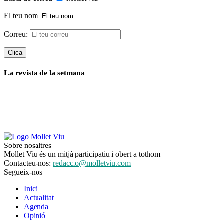
El teu nom
Correu:
La revista de la setmana
Sobre nosaltres
Mollet Viu és un mitjà participatiu i obert a tothom
Contacteu-nos:
redaccio@molletviu.com
Segueix-nos
Inici
Actualitat
Agenda
Opinió