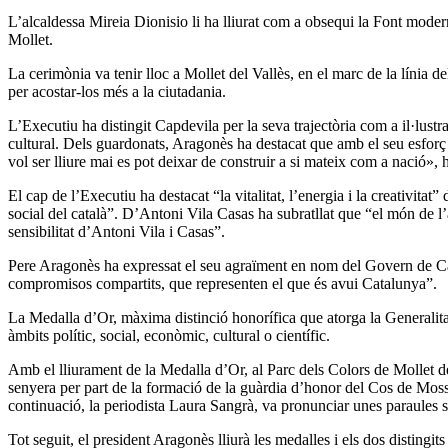
L’alcaldessa Mireia Dionisio li ha lliurat com a obsequi la Font moder
Mollet.
La cerimònia va tenir lloc a Mollet del Vallès, en el marc de la línia 
per acostar-los més a la ciutadania.
L’Executiu ha distingit Capdevila per la seva trajectòria com a il·lu
cultural. Dels guardonats, Aragonès ha destacat que amb el seu esforç 
vol ser lliure mai es pot deixar de construir a si mateix com a nació», 
El cap de l’Executiu ha destacat “la vitalitat, l’energia i la creativita
social del català”. D’Antoni Vila Casas ha subratllat que “el món de l’
sensibilitat d’Antoni Vila i Casas”.
Pere Aragonès ha expressat el seu agraïment en nom del Govern de Catalu
compromisos compartits, que representen el que és avui Catalunya”.
La Medalla d’Or, màxima distinció honorífica que atorga la Generalitat
àmbits polític, social, econòmic, cultural o científic.
Amb el lliurament de la Medalla d’Or, al Parc dels Colors de Mollet de
senyera per part de la formació de la guàrdia d’honor del Cos de Mosso
continuació, la periodista Laura Sangrà, va pronunciar unes paraules 
Tot seguit, el president Aragonès lliurà les medalles i els dos distin