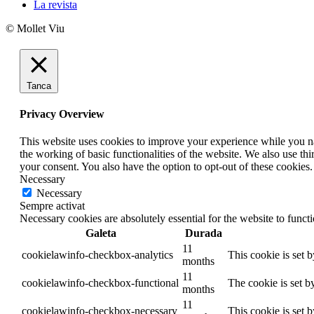
La revista
© Mollet Viu
Tanca
Privacy Overview
This website uses cookies to improve your experience while you nav
the working of basic functionalities of the website. We also use t
your consent. You also have the option to opt-out of these cookies
Necessary
Necessary
Sempre activat
Necessary cookies are absolutely essential for the website to funct
Galeta
Durada
11
cookielawinfo-checkbox-analytics
This cookie is set 
months
11
cookielawinfo-checkbox-functional
The cookie is set b
months
11
cookielawinfo-checkbox-necessary
This cookie is set 