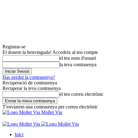
Registrar-se
Et donem la benvinguda! Accedeix al teu compte
el teu nom d'usuari
la teva contrasenya
Has perdut la contrasenya?
Recuperació de contrasenya
Recuperar la teva contrasenya
el teu correu electrònic
T'enviarem una contrasenya per correu electrònic
Mollet Viu
Inici