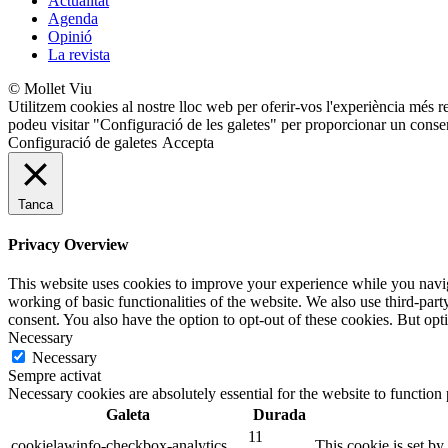
Actualitat
Agenda
Opinió
La revista
© Mollet Viu
Utilitzem cookies al nostre lloc web per oferir-vos l'experiència més r
podeu visitar "Configuració de les galetes" per proporcionar un conse
Configuració de galetes
Accepta
Tanca
Privacy Overview
This website uses cookies to improve your experience while you navigat
working of basic functionalities of the website. We also use third-pa
consent. You also have the option to opt-out of these cookies. But op
Necessary
Necessary
Sempre activat
Necessary cookies are absolutely essential for the website to function
Galeta
Durada
11
cookielawinfo-checkbox-analytics
This cookie is set b