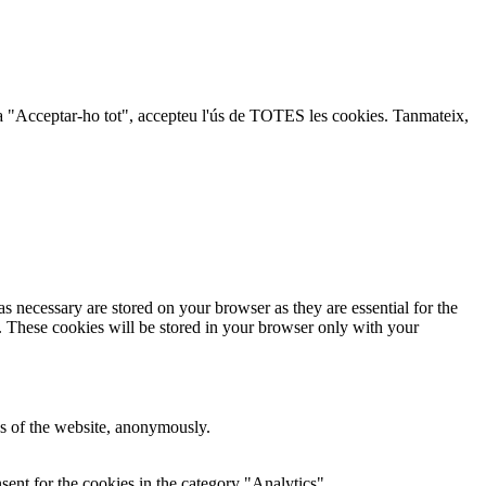
lic a "Acceptar-ho tot", accepteu l'ús de TOTES les cookies. Tanmateix,
s necessary are stored on your browser as they are essential for the
e. These cookies will be stored in your browser only with your
res of the website, anonymously.
ent for the cookies in the category "Analytics".