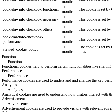
months
11
cookielawinfo-checkbox-functional
The cookie is set by
months
11
cookielawinfo-checkbox-necessary
This cookie is set b
months
11
cookielawinfo-checkbox-others
This cookie is set b
months
cookielawinfo-checkbox-
11
This cookie is set b
performance
months
11
The cookie is set by
viewed_cookie_policy
months
data.
Functional
Functional
Functional cookies help to perform certain functionalities like sharing 
Performance
Performance
Performance cookies are used to understand and analyze the key perfor
Analytics
Analytics
Analytical cookies are used to understand how visitors interact with th
Advertisement
Advertisement
Advertisement cookies are used to provide visitors with relevant ads 