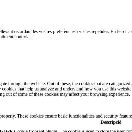
ellevant recordant les vostres preferències i visites repetides. En fer c
ntiment controlat.
e through the website. Out of these, the cookies that are categorized a
rty cookies that help us analyze and understand how you use this websit
ting out of some of these cookies may affect your browsing experience.
 properly. These cookies ensure basic functionalities and security featu
Descripció
y GDPR Cookie Consent plugin. The cookie is used to store the user cons