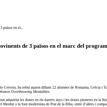
 països en el...
ovinents de 3 països en el marc del progr
o Cervera, ha rebut aquest dilluns 22 alumnes de Romania, Grècia i Turqu
Women Overthrowing Mentalities.
nat adquirint les dones en els darrers anys i les dones pioneres en la llu
el Menhir o la font modernista de Prat de la Riba, entre d’altres i compa