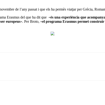
l novembre de l’any passat i que els ha permès viatjar per Grècia, Roman
grama Erasmus del que ha dit que «
és una experiència que acompanyarà 
e ser europeus
«. Per Broto, «
el programa Erasmus permet construir E