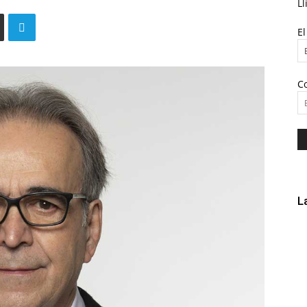
Ll
E
C
L