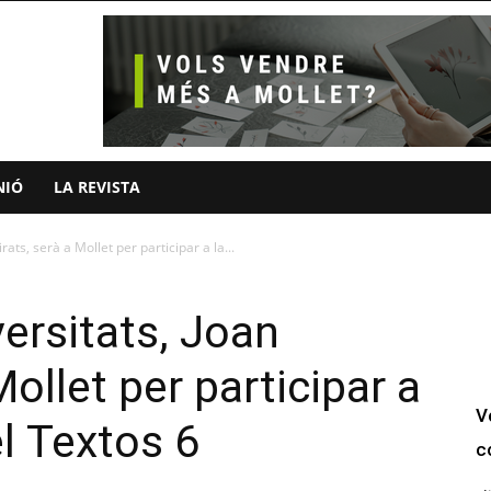
NIÓ
LA REVISTA
rats, serà a Mollet per participar a la...
versitats, Joan
Mollet per participar a
V
el Textos 6
c