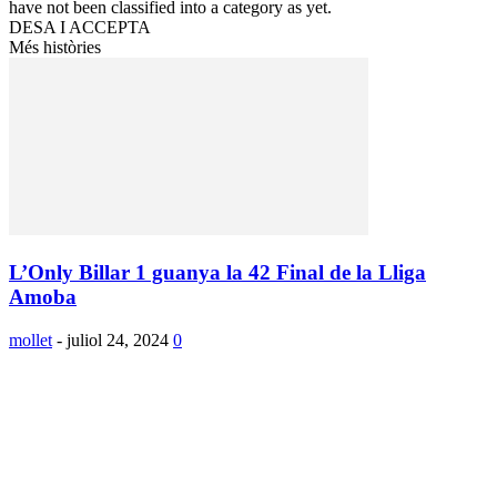
have not been classified into a category as yet.
DESA I ACCEPTA
Més històries
L’Only Billar 1 guanya la 42 Final de la Lliga
Amoba
mollet
-
juliol 24, 2024
0