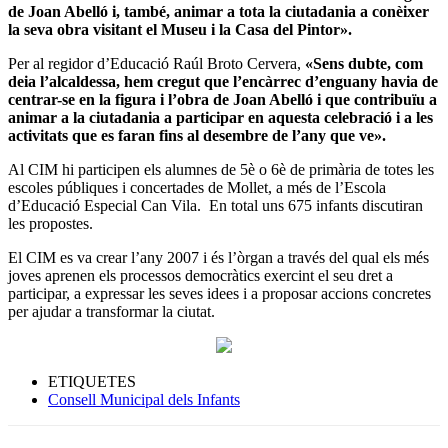
de Joan Abelló i, també, animar a tota la ciutadania a conèixer
la seva obra visitant el Museu i la Casa del Pintor».
Per al regidor d’Educació Raúl Broto Cervera,
«Sens dubte, com
deia l’alcaldessa, hem cregut que l’encàrrec d’enguany havia de
centrar-se en la figura i l’obra de Joan Abelló i que contribuïu a
animar a la ciutadania a participar en aquesta celebració i a les
activitats que es faran fins al desembre de l’any que ve».
Al CIM hi participen els alumnes de 5è o 6è de primària de totes les
escoles públiques i concertades de Mollet, a més de l’Escola
d’Educació Especial Can Vila. En total uns 675 infants discutiran
les propostes.
El CIM es va crear l’any 2007 i és l’òrgan a través del qual els més
joves aprenen els processos democràtics exercint el seu dret a
participar, a expressar les seves idees i a proposar accions concretes
per ajudar a transformar la ciutat.
ETIQUETES
Consell Municipal dels Infants