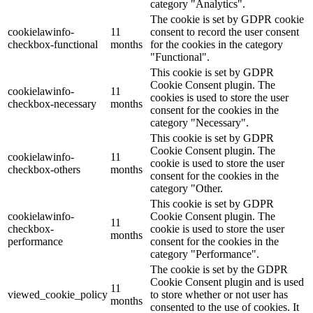
category "Analytics".
The cookie is set by GDPR cookie
cookielawinfo-
11
consent to record the user consent
checkbox-functional
months
for the cookies in the category
"Functional".
This cookie is set by GDPR
Cookie Consent plugin. The
cookielawinfo-
11
cookies is used to store the user
checkbox-necessary
months
consent for the cookies in the
category "Necessary".
This cookie is set by GDPR
Cookie Consent plugin. The
cookielawinfo-
11
cookie is used to store the user
checkbox-others
months
consent for the cookies in the
category "Other.
This cookie is set by GDPR
cookielawinfo-
Cookie Consent plugin. The
11
checkbox-
cookie is used to store the user
months
performance
consent for the cookies in the
category "Performance".
The cookie is set by the GDPR
Cookie Consent plugin and is used
11
viewed_cookie_policy
to store whether or not user has
months
consented to the use of cookies. It