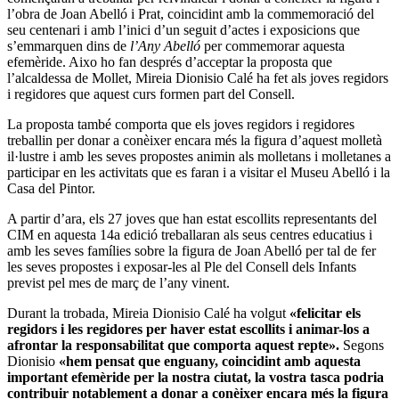
l’obra de Joan Abelló i Prat, coincidint amb la commemoració del
seu centenari i amb l’inici d’un seguit d’actes i exposicions que
s’emmarquen dins de
l’Any Abelló
per commemorar aquesta
efemèride. Aixo ho fan després d’acceptar la proposta que
l’alcaldessa de Mollet, Mireia Dionisio Calé ha fet als joves regidors
i regidores que aquest curs formen part del Consell.
La proposta també comporta que els joves regidors i regidores
treballin per donar a conèixer encara més la figura d’aquest molletà
il·lustre i amb les seves propostes animin als molletans i molletanes a
participar en les activitats que es faran i a visitar el Museu Abelló i la
Casa del Pintor.
A partir d’ara, els 27 joves que han estat escollits representants del
CIM en aquesta 14a edició treballaran als seus centres educatius i
amb les seves famílies sobre la figura de Joan Abelló per tal de fer
les seves propostes i exposar-les al Ple del Consell dels Infants
previst pel mes de març de l’any vinent.
Durant la trobada, Mireia Dionisio Calé ha volgut
«felicitar els
regidors i les regidores per haver estat escollits i animar-los a
afrontar la responsabilitat que comporta aquest repte».
Segons
Dionisio
«hem pensat que enguany, coincidint amb aquesta
important efemèride per la nostra ciutat, la vostra tasca podria
contribuir notablement a donar a conèixer encara més la figura