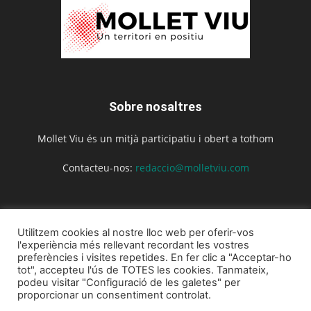
Sobre nosaltres
Mollet Viu és un mitjà participatiu i obert a tothom
Contacteu-nos:
redaccio@molletviu.com
Segueix-nos
Utilitzem cookies al nostre lloc web per oferir-vos
l'experiència més rellevant recordant les vostres
preferències i visites repetides. En fer clic a "Acceptar-ho
tot", accepteu l'ús de TOTES les cookies. Tanmateix,
podeu visitar "Configuració de les galetes" per
proporcionar un consentiment controlat.