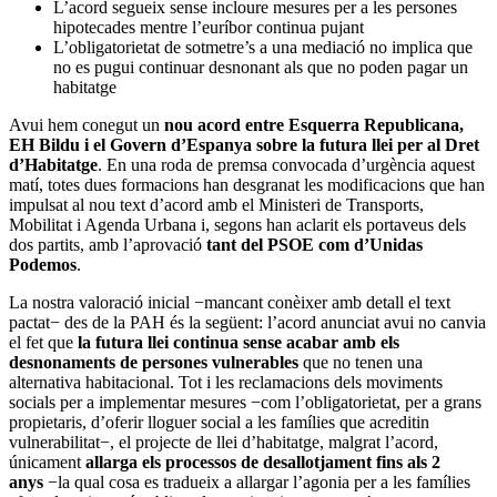
L’acord segueix sense incloure mesures per a les persones
hipotecades mentre l’euríbor continua pujant
L’obligatorietat de sotmetre’s a una mediació no implica que
no es pugui continuar desnonant als que no poden pagar un
habitatge
Avui hem conegut un
nou acord entre Esquerra Republicana,
EH Bildu i el Govern d’Espanya sobre la futura llei per al Dret
d’Habitatge
. En una roda de premsa convocada d’urgència aquest
matí, totes dues formacions han desgranat les modificacions que han
impulsat al nou text d’acord amb el Ministeri de Transports,
Mobilitat i Agenda Urbana i, segons han aclarit els portaveus dels
dos partits, amb l’aprovació
tant del PSOE com d’Unidas
Podemos
.
La nostra valoració inicial −mancant conèixer amb detall el text
pactat− des de la PAH és la següent: l’acord anunciat avui no canvia
el fet que
la futura llei continua sense acabar amb els
desnonaments de persones vulnerables
que no tenen una
alternativa habitacional. Tot i les reclamacions dels moviments
socials per a implementar mesures −com l’obligatorietat, per a grans
propietaris, d’oferir lloguer social a les famílies que acreditin
vulnerabilitat−, el projecte de llei d’habitatge, malgrat l’acord,
únicament
allarga els processos de desallotjament fins als 2
anys
−la qual cosa es tradueix a allargar l’agonia per a les famílies