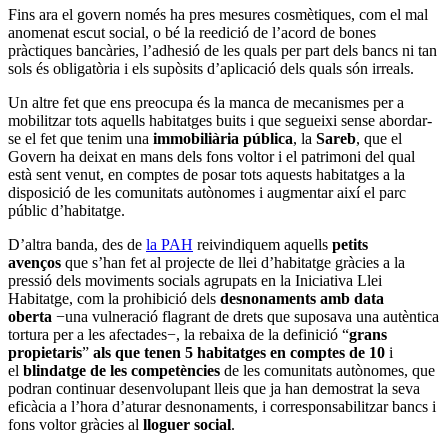
Fins ara el govern només ha pres mesures cosmètiques, com el mal
anomenat escut social, o bé la reedició de l’acord de bones
pràctiques bancàries, l’adhesió de les quals per part dels bancs ni tan
sols és obligatòria i els supòsits d’aplicació dels quals són irreals.
Un altre fet que ens preocupa és la manca de mecanismes per a
mobilitzar tots aquells habitatges buits i que segueixi sense abordar-
se el fet que tenim una
immobiliària pública
, la
Sareb
, que el
Govern ha deixat en mans dels fons voltor i el patrimoni del qual
està sent venut, en comptes de posar tots aquests habitatges a la
disposició de les comunitats autònomes i augmentar així el parc
públic d’habitatge.
D’altra banda, des de
la PAH
reivindiquem aquells
petits
avenços
que s’han fet al projecte de llei d’habitatge gràcies a la
pressió dels moviments socials agrupats en la Iniciativa Llei
Habitatge, com la prohibició dels
desnonaments amb data
oberta
−una vulneració flagrant de drets que suposava una autèntica
tortura per a les afectades−, la rebaixa de la definició “
grans
propietaris
”
als que tenen 5 habitatges en comptes de 10
i
el
blindatge de les competències
de les comunitats autònomes, que
podran continuar desenvolupant lleis que ja han demostrat la seva
eficàcia a l’hora d’aturar desnonaments, i corresponsabilitzar bancs i
fons voltor gràcies al
lloguer social
.