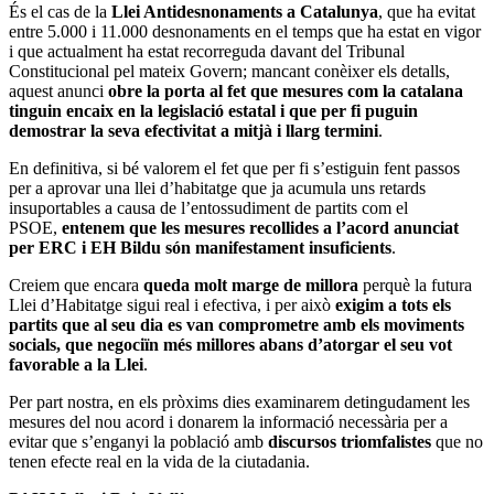
És el cas de la
Llei Antidesnonaments a Catalunya
, que ha evitat
entre 5.000 i 11.000 desnonaments en el temps que ha estat en vigor
i que actualment ha estat recorreguda davant del Tribunal
Constitucional pel mateix Govern; mancant conèixer els detalls,
aquest anunci
obre la porta al fet que mesures com la catalana
tinguin encaix en la legislació estatal i que per fi puguin
demostrar la seva efectivitat a mitjà i llarg termini
.
En definitiva, si bé valorem el fet que per fi s’estiguin fent passos
per a aprovar una llei d’habitatge que ja acumula uns retards
insuportables a causa de l’entossudiment de partits com el
PSOE,
entenem que les mesures recollides a l’acord anunciat
per ERC i EH Bildu són manifestament insuficients
.
Creiem que encara
queda molt marge de millora
perquè la futura
Llei d’Habitatge sigui real i efectiva, i per això
exigim a tots els
partits que al seu dia es van comprometre amb els moviments
socials, que negociïn més millores abans d’atorgar el seu vot
favorable a la Llei
.
Per part nostra, en els pròxims dies examinarem detingudament les
mesures del nou acord i donarem la informació necessària per a
evitar que s’enganyi la població amb
discursos triomfalistes
que no
tenen efecte real en la vida de la ciutadania.