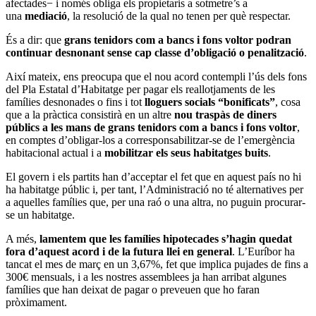
afectades− i només obliga els propietaris a sotmetre’s a
una
mediació
, la resolució de la qual no tenen per què respectar.
És a dir: que
grans tenidors com a bancs i fons voltor podran
continuar desnonant sense cap classe d’obligació o penalització
.
Així mateix, ens preocupa que el nou acord contempli l’ús dels fons
del Pla Estatal d’Habitatge per pagar els reallotjaments de les
famílies desnonades o fins i tot
lloguers socials “bonificats”
, cosa
que a la pràctica consistirà en un altre
nou traspàs de diners
públics a les mans de grans tenidors com a bancs i fons voltor
,
en comptes d’obligar-los a corresponsabilitzar-se de l’emergència
habitacional actual i a
mobilitzar els seus habitatges buits
.
El govern i els partits han d’acceptar el fet que en aquest país no hi
ha habitatge públic i, per tant, l’Administració no té alternatives per
a aquelles famílies que, per una raó o una altra, no puguin procurar-
se un habitatge.
A més,
lamentem que les famílies hipotecades s’hagin quedat
fora d’aquest acord i de la futura llei en general
. L’Euríbor ha
tancat el mes de març en un 3,67%, fet que implica pujades de fins a
300€ mensuals, i a les nostres assemblees ja han arribat algunes
famílies que han deixat de pagar o preveuen que ho faran
pròximament.