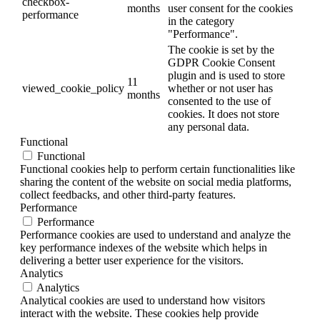
checkbox-
months
user consent for the cookies
performance
in the category
"Performance".
The cookie is set by the
GDPR Cookie Consent
plugin and is used to store
11
viewed_cookie_policy
whether or not user has
months
consented to the use of
cookies. It does not store
any personal data.
Functional
Functional
Functional cookies help to perform certain functionalities like
sharing the content of the website on social media platforms,
collect feedbacks, and other third-party features.
Performance
Performance
Performance cookies are used to understand and analyze the
key performance indexes of the website which helps in
delivering a better user experience for the visitors.
Analytics
Analytics
Analytical cookies are used to understand how visitors
interact with the website. These cookies help provide