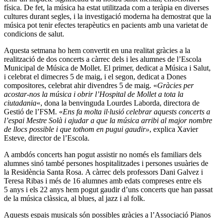
física. De fet, la música ha estat utilitzada com a teràpia en diverses
cultures durant segles, i la investigació moderna ha demostrat que la
música pot tenir efectes terapèutics en pacients amb una varietat de
condicions de salut.
Aquesta setmana ho hem convertit en una realitat gràcies a la
realització de dos concerts a càrrec dels i les alumnes de l’Escola
Municipal de Música de Mollet. El primer, dedicat a Música i Salut,
i celebrat el dimecres 5 de maig, i el segon, dedicat a Dones
compositores, celebrat ahir divendres 5 de maig. «
Gràcies per
acostar-nos la música i obrir l’Hospital de Mollet a tota la
ciutadania
«, dona la benvinguda Lourdes Laborda, directora de
Gestió de l’FSM. «
Ens fa molta il·lusió celebrar aquests concerts a
l’espai Mestre Solà i ajudar a que la música arribi al major nombre
de llocs possible i que tothom en pugui gaudir»
, explica Xavier
Esteve, director de l’Escola.
A ambdós concerts han pogut assistir no només els familiars dels
alumnes sinó també persones hospitalitzades i persones usuàries de
la Residència Santa Rosa. A càrrec dels professors Dani Galvez i
Teresa Ribas i més de 16 alumnes amb edats compreses entre els
5 anys i els 22 anys hem pogut gaudir d’uns concerts que han passat
de la música clàssica, al blues, al jazz i al folk.
Aquests espais musicals són possibles gràcies a l’Associació Pianos