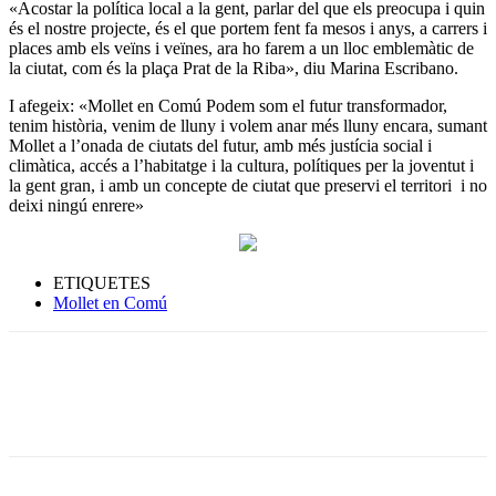
«Acostar la política local a la gent, parlar del que els preocupa i quin
és el nostre projecte, és el que portem fent fa mesos i anys, a carrers i
places amb els veïns i veïnes, ara ho farem a un lloc emblemàtic de
la ciutat, com és la plaça Prat de la Riba», diu Marina Escribano.
I afegeix: «Mollet en Comú Podem som el futur transformador,
tenim història, venim de lluny i volem anar més lluny encara, sumant
Mollet a l’onada de ciutats del futur, amb més justícia social i
climàtica, accés a l’habitatge i la cultura, polítiques per la joventut i
la gent gran, i amb un concepte de ciutat que preservi el territori i no
deixi ningú enrere»
ETIQUETES
Mollet en Comú