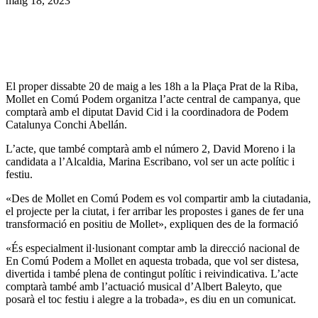
maig 18, 2023
El proper dissabte 20 de maig a les 18h a la Plaça Prat de la Riba,
Mollet en Comú Podem organitza l’acte central de campanya, que
comptarà amb el diputat David Cid i la coordinadora de Podem
Catalunya Conchi Abellán.
L’acte, que també comptarà amb el número 2, David Moreno i la
candidata a l’Alcaldia, Marina Escribano, vol ser un acte polític i
festiu.
«Des de Mollet en Comú Podem es vol compartir amb la ciutadania,
el projecte per la ciutat, i fer arribar les propostes i ganes de fer una
transformació en positiu de Mollet», expliquen des de la formació
«És especialment il·lusionant comptar amb la direcció nacional de
En Comú Podem a Mollet en aquesta trobada, que vol ser distesa,
divertida i també plena de contingut polític i reivindicativa. L’acte
comptarà també amb l’actuació musical d’Albert Baleyto, que
posarà el toc festiu i alegre a la trobada», es diu en un comunicat.