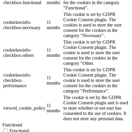
checkbox-functional
months
for the cookies in the category
"Functional".
This cookie is set by GDPR
Cookie Consent plugin. The
cookielawinfo-
11
cookies is used to store the user
checkbox-necessary
months
consent for the cookies in the
category "Necessary".
This cookie is set by GDPR
Cookie Consent plugin. The
cookielawinfo-
11
cookie is used to store the user
checkbox-others
months
consent for the cookies in the
category "Other.
This cookie is set by GDPR
cookielawinfo-
Cookie Consent plugin. The
11
checkbox-
cookie is used to store the user
months
performance
consent for the cookies in the
category "Performance".
The cookie is set by the GDPR
Cookie Consent plugin and is used
11
viewed_cookie_policy
to store whether or not user has
months
consented to the use of cookies. It
does not store any personal data.
Functional
Functional