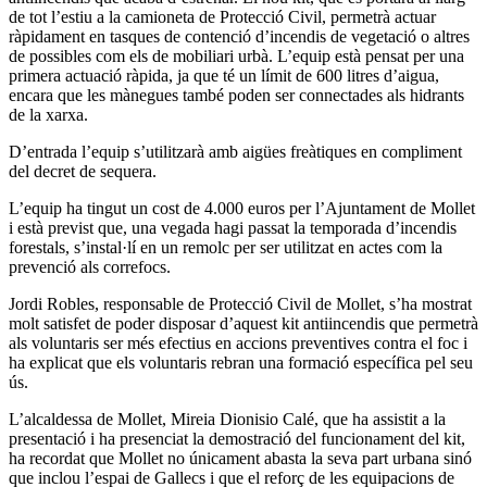
de tot l’estiu a la camioneta de Protecció Civil, permetrà actuar
ràpidament en tasques de contenció d’incendis de vegetació o altres
de possibles com els de mobiliari urbà. L’equip està pensat per una
primera actuació ràpida, ja que té un límit de 600 litres d’aigua,
encara que les mànegues també poden ser connectades als hidrants
de la xarxa.
D’entrada l’equip s’utilitzarà amb aigües freàtiques en compliment
del decret de sequera.
L’equip ha tingut un cost de 4.000 euros per l’Ajuntament de Mollet
i està previst que, una vegada hagi passat la temporada d’incendis
forestals, s’instal·lí en un remolc per ser utilitzat en actes com la
prevenció als correfocs.
Jordi Robles, responsable de Protecció Civil de Mollet, s’ha mostrat
molt satisfet de poder disposar d’aquest kit antiincendis que permetrà
als voluntaris ser més efectius en accions preventives contra el foc i
ha explicat que els voluntaris rebran una formació específica pel seu
ús.
L’alcaldessa de Mollet, Mireia Dionisio Calé, que ha assistit a la
presentació i ha presenciat la demostració del funcionament del kit,
ha recordat que Mollet no únicament abasta la seva part urbana sinó
que inclou l’espai de Gallecs i que el reforç de les equipacions de