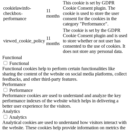
This cookie is set by GDPR
cookielawinfo-
Cookie Consent plugin. The
11
checkbox-
cookie is used to store the user
months
performance
consent for the cookies in the
category "Performance".
The cookie is set by the GDPR
Cookie Consent plugin and is used
11
viewed_cookie_policy
to store whether or not user has
months
consented to the use of cookies. It
does not store any personal data.
Functional
Functional
Functional cookies help to perform certain functionalities like
sharing the content of the website on social media platforms, collect
feedbacks, and other third-party features.
Performance
Performance
Performance cookies are used to understand and analyze the key
performance indexes of the website which helps in delivering a
better user experience for the visitors.
Analytics
Analytics
Analytical cookies are used to understand how visitors interact with
the website. These cookies help provide information on metrics the