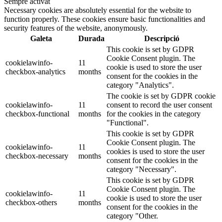
Sempre activat
Necessary cookies are absolutely essential for the website to
function properly. These cookies ensure basic functionalities and
security features of the website, anonymously.
Galeta
Durada
Descripció
This cookie is set by GDPR
Cookie Consent plugin. The
cookielawinfo-
11
cookie is used to store the user
checkbox-analytics
months
consent for the cookies in the
category "Analytics".
The cookie is set by GDPR cookie
cookielawinfo-
11
consent to record the user consent
checkbox-functional
months
for the cookies in the category
"Functional".
This cookie is set by GDPR
Cookie Consent plugin. The
cookielawinfo-
11
cookies is used to store the user
checkbox-necessary
months
consent for the cookies in the
category "Necessary".
This cookie is set by GDPR
Cookie Consent plugin. The
cookielawinfo-
11
cookie is used to store the user
checkbox-others
months
consent for the cookies in the
category "Other.