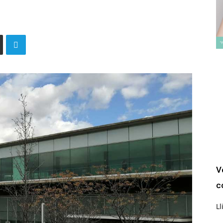
V
c
Ll