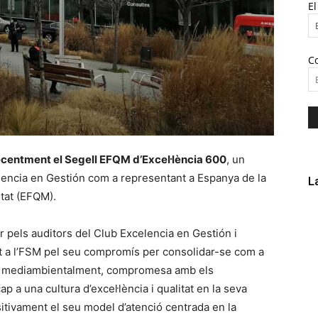
E
C
recentment el Segell EFQM d’Excel·lència 600
, un
encia en Gestión com a representant a Espanya de la
L
itat (EFQM).
r pels auditors del Club Excelencia en Gestión i
ut a l’FSM pel seu compromís per consolidar-se com a
l i mediambientalment, compromesa amb els
ap a una cultura d’excel·lència i qualitat en la seva
itivament el seu model d’atenció centrada en la