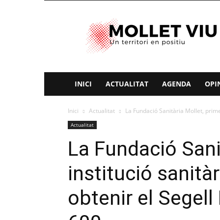
Mollet
Viu
INICI
ACTUALITAT
AGENDA
OPI
Inici
Actualitat
La Fundació Sanitària Mollet, primer
Actualitat
La Fundació Sani
institució sanità
obtenir el Segell