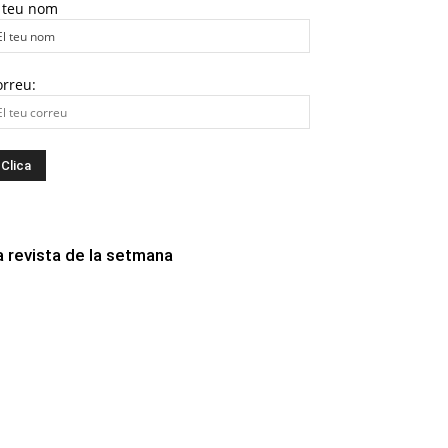
l teu nom
orreu:
a revista de la setmana