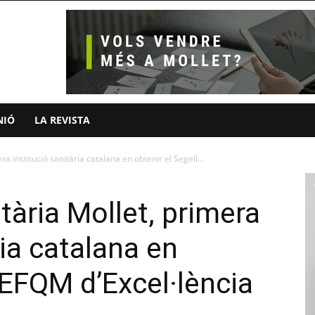
NIÓ
LA REVISTA
a institució sanitària catalana en obtenir el Segell...
tària Mollet, primera
ria catalana en
 EFQM d’Excel·lència