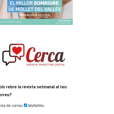
ols rebre la revista setmanal al teu
orreu?
ista de correu
MolletViu