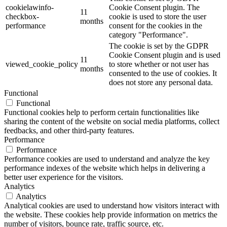
cookielawinfo-
Cookie Consent plugin. The
11
checkbox-
cookie is used to store the user
months
performance
consent for the cookies in the
category "Performance".
The cookie is set by the GDPR
Cookie Consent plugin and is used
11
viewed_cookie_policy
to store whether or not user has
months
consented to the use of cookies. It
does not store any personal data.
Functional
Functional
Functional cookies help to perform certain functionalities like
sharing the content of the website on social media platforms, collect
feedbacks, and other third-party features.
Performance
Performance
Performance cookies are used to understand and analyze the key
performance indexes of the website which helps in delivering a
better user experience for the visitors.
Analytics
Analytics
Analytical cookies are used to understand how visitors interact with
the website. These cookies help provide information on metrics the
number of visitors, bounce rate, traffic source, etc.