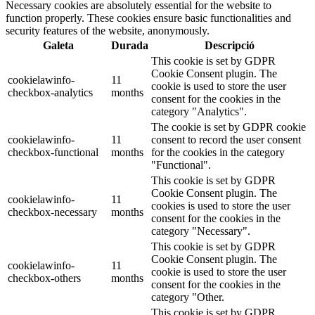
Necessary cookies are absolutely essential for the website to
function properly. These cookies ensure basic functionalities and
security features of the website, anonymously.
Galeta
Durada
Descripció
This cookie is set by GDPR
Cookie Consent plugin. The
cookielawinfo-
11
cookie is used to store the user
checkbox-analytics
months
consent for the cookies in the
category "Analytics".
The cookie is set by GDPR cookie
cookielawinfo-
11
consent to record the user consent
checkbox-functional
months
for the cookies in the category
"Functional".
This cookie is set by GDPR
Cookie Consent plugin. The
cookielawinfo-
11
cookies is used to store the user
checkbox-necessary
months
consent for the cookies in the
category "Necessary".
This cookie is set by GDPR
Cookie Consent plugin. The
cookielawinfo-
11
cookie is used to store the user
checkbox-others
months
consent for the cookies in the
category "Other.
This cookie is set by GDPR