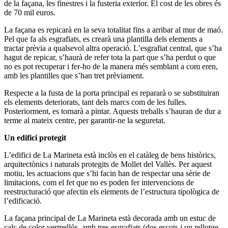
de la façana, les finestres i la fusteria exterior. El cost de les obres és
de 70 mil euros.
La façana es repicarà en la seva totalitat fins a arribar al mur de maó.
Pel que fa als esgrafiats, es crearà una plantilla dels elements a
tractar prèvia a qualsevol altra operació. L’esgrafiat central, que s’ha
hagut de repicar, s’haurà de refer tota la part que s’ha perdut o que
no es pot recuperar i fer-ho de la manera més semblant a com eren,
amb les plantilles que s’han tret prèviament.
Respecte a la fusta de la porta principal es repararà o se substituiran
els elements deteriorats, tant dels marcs com de les fulles.
Posteriorment, es tornarà a pintar. Aquests treballs s’hauran de dur a
terme al mateix centre, per garantir-ne la seguretat.
Un edifici protegit
L’edifici de La Marineta està inclòs en el catàleg de bens històrics,
arquitectònics i naturals protegits de Mollet del Vallès. Per aquest
motiu, les actuacions que s’hi facin han de respectar una sèrie de
limitacions, com el fet que no es poden fer intervencions de
reestructuració que afectin els elements de l’estructura tipològica de
l’edificació.
La façana principal de La Marineta està decorada amb un estuc de
calç de color vermellós, amb tres esgrafiats (dos escuts i un rellotge