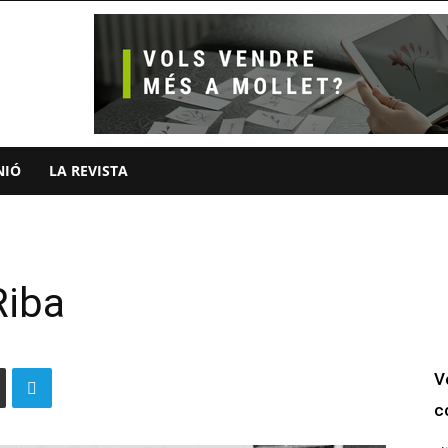
NIÓ
LA REVISTA
Riba
V
c