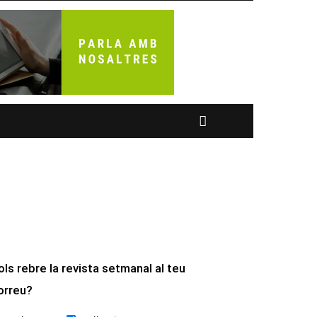
ols rebre la revista setmanal al teu
orreu?