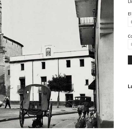
Ll
E
C
L