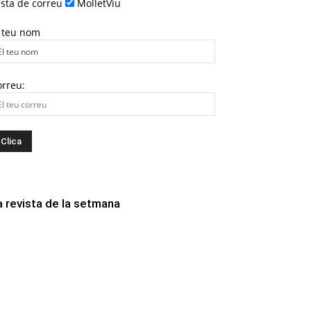
ista de correu
MolletViu
l teu nom
orreu:
a revista de la setmana