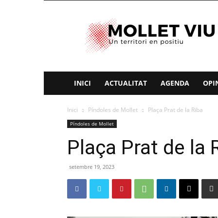
Mollet
Viu
INICI
ACTUALITAT
AGENDA
OPI
Inici
Píndoles de Mollet
Plaça Prat de la Riba
Píndoles de Mollet
Plaça Prat de la 
setembre 19, 2023