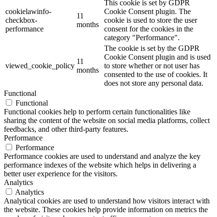
This cookie is set by GDPR
cookielawinfo-
Cookie Consent plugin. The
11
checkbox-
cookie is used to store the user
months
performance
consent for the cookies in the
category "Performance".
The cookie is set by the GDPR
Cookie Consent plugin and is used
11
viewed_cookie_policy
to store whether or not user has
months
consented to the use of cookies. It
does not store any personal data.
Functional
Functional
Functional cookies help to perform certain functionalities like
sharing the content of the website on social media platforms, collect
feedbacks, and other third-party features.
Performance
Performance
Performance cookies are used to understand and analyze the key
performance indexes of the website which helps in delivering a
better user experience for the visitors.
Analytics
Analytics
Analytical cookies are used to understand how visitors interact with
the website. These cookies help provide information on metrics the