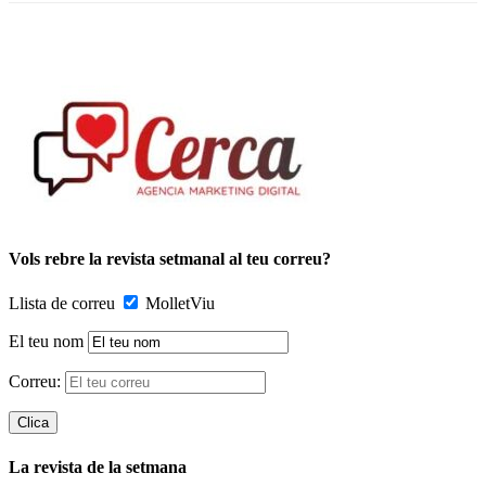
Vols rebre la revista setmanal al teu correu?
Llista de correu
MolletViu
El teu nom
Correu:
La revista de la setmana