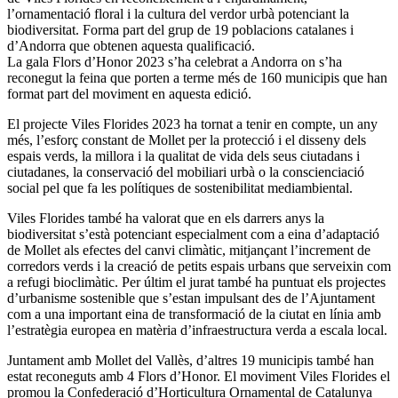
l’ornamentació floral i la cultura del verdor urbà potenciant la
biodiversitat. Forma part del grup de 19 poblacions catalanes i
d’Andorra que obtenen aquesta qualificació.
La gala Flors d’Honor 2023 s’ha celebrat a Andorra on s’ha
reconegut la feina que porten a terme més de 160 municipis que han
format part del moviment en aquesta edició.
El projecte Viles Florides 2023 ha tornat a tenir en compte, un any
més, l’esforç constant de Mollet per la protecció i el disseny dels
espais verds, la millora i la qualitat de vida dels seus ciutadans i
ciutadanes, la conservació del mobiliari urbà o la conscienciació
social pel que fa les polítiques de sostenibilitat mediambiental.
Viles Florides també ha valorat que en els darrers anys la
biodiversitat s’està potenciant especialment com a eina d’adaptació
de Mollet als efectes del canvi climàtic, mitjançant l’increment de
corredors verds i la creació de petits espais urbans que serveixin com
a refugi bioclimàtic. Per últim el jurat també ha puntuat els projectes
d’urbanisme sostenible que s’estan impulsant des de l’Ajuntament
com a una important eina de transformació de la ciutat en línia amb
l’estratègia europea en matèria d’infraestructura verda a escala local.
Juntament amb Mollet del Vallès, d’altres 19 municipis també han
estat reconeguts amb 4 Flors d’Honor. El moviment Viles Florides el
promou la Confederació d’Horticultura Ornamental de Catalunya