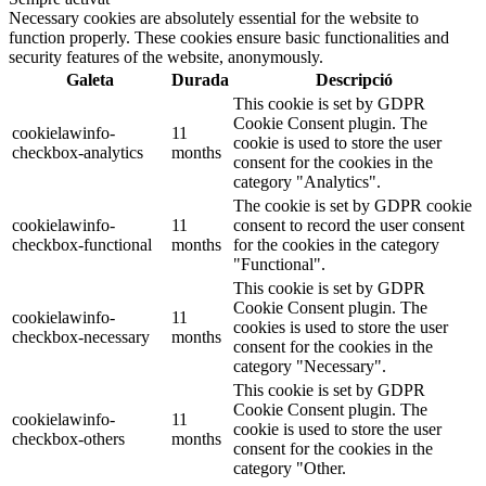
Necessary cookies are absolutely essential for the website to
function properly. These cookies ensure basic functionalities and
security features of the website, anonymously.
Galeta
Durada
Descripció
This cookie is set by GDPR
Cookie Consent plugin. The
cookielawinfo-
11
cookie is used to store the user
checkbox-analytics
months
consent for the cookies in the
category "Analytics".
The cookie is set by GDPR cookie
cookielawinfo-
11
consent to record the user consent
checkbox-functional
months
for the cookies in the category
"Functional".
This cookie is set by GDPR
Cookie Consent plugin. The
cookielawinfo-
11
cookies is used to store the user
checkbox-necessary
months
consent for the cookies in the
category "Necessary".
This cookie is set by GDPR
Cookie Consent plugin. The
cookielawinfo-
11
cookie is used to store the user
checkbox-others
months
consent for the cookies in the
category "Other.