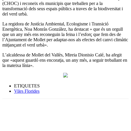
(CHOC) i reconeix els municipis que treballen per a la
transformació dels seus espais públics a traves de la biodiversitat i
del verd urbà.
La regidora de Justícia Ambiental, Ecologisme i Transició
Energètica, Noa Monràs González, ha destacat » que és un orgull
que un any més ens reconeguin la feina i l’esforç que fem des de
l’Ajuntament de Mollet per adaptar-nos als efectes del canvi climàtic
mitjançant el verd urbà».
L’alcaldessa de Mollet del Vallès, Mireia Dionisio Calé, ha afegit
que «aquest guardó ens encoratja, un any més, a seguir treballant en
la mateixa línia».
ETIQUETES
Viles Florides