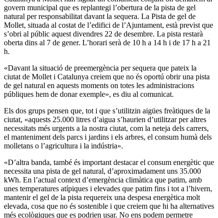
govern municipal que es replantegi l’obertura de la pista de gel
natural per responsabilitat davant la sequera. La Pista de gel de
Mollet, situada al costat de l’edifici de l’Ajuntament, està previst que
s’obri al públic aquest divendres 22 de desembre. La pista restarà
oberta dins al 7 de gener. L’horari serà de 10 h a 14 h i de 17 h a 21
h.
«Davant la situació de preemergència per sequera que pateix la
ciutat de Mollet i Catalunya creiem que no és oportú obrir una pista
de gel natural en aquests moments on totes les administracions
públiques hem de donar exemple», es diu al comunicat.
Els dos grups pensen que, tot i que s’utilitzin aigües freàtiques de la
ciutat, «aquests 25.000 litres d’aigua s’haurien d’utilitzar per altres
necessitats més urgents a la nostra ciutat, com la neteja dels carrers,
el manteniment dels parcs i jardins i els arbres, el consum humà dels
molletans o l’agricultura i la indústria».
«D’altra banda, també és important destacar el consum energètic que
necessita una pista de gel natural, d’aproximadament uns 35.000
kWh. En l’actual context d’emergència climàtica que patim, amb
unes temperatures atípiques i elevades que patim fins i tot a l’hivern,
mantenir el gel de la pista requereix una despesa energètica molt
elevada, cosa que no és sostenible i que creiem que hi ha alternatives
més ecològiques que es podrien usar. No ens podem permetre