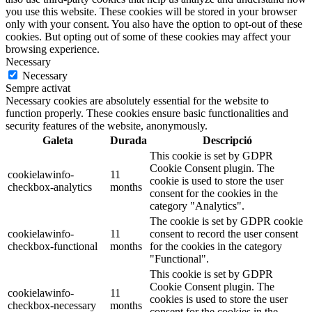
you use this website. These cookies will be stored in your browser
only with your consent. You also have the option to opt-out of these
cookies. But opting out of some of these cookies may affect your
browsing experience.
Necessary
Necessary
Sempre activat
Necessary cookies are absolutely essential for the website to
function properly. These cookies ensure basic functionalities and
security features of the website, anonymously.
Galeta
Durada
Descripció
This cookie is set by GDPR
Cookie Consent plugin. The
cookielawinfo-
11
cookie is used to store the user
checkbox-analytics
months
consent for the cookies in the
category "Analytics".
The cookie is set by GDPR cookie
cookielawinfo-
11
consent to record the user consent
checkbox-functional
months
for the cookies in the category
"Functional".
This cookie is set by GDPR
Cookie Consent plugin. The
cookielawinfo-
11
cookies is used to store the user
checkbox-necessary
months
consent for the cookies in the