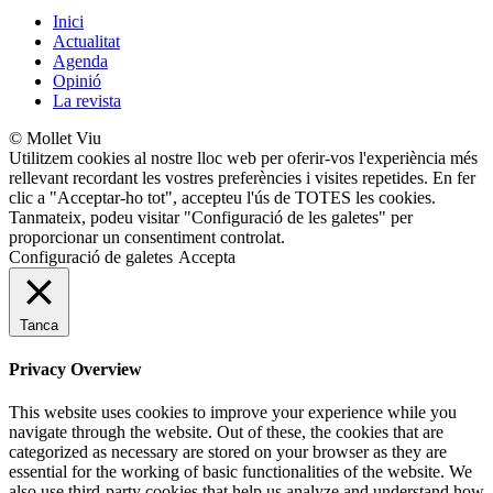
Inici
Actualitat
Agenda
Opinió
La revista
© Mollet Viu
Utilitzem cookies al nostre lloc web per oferir-vos l'experiència més
rellevant recordant les vostres preferències i visites repetides. En fer
clic a "Acceptar-ho tot", accepteu l'ús de TOTES les cookies.
Tanmateix, podeu visitar "Configuració de les galetes" per
proporcionar un consentiment controlat.
Configuració de galetes
Accepta
Tanca
Privacy Overview
This website uses cookies to improve your experience while you
navigate through the website. Out of these, the cookies that are
categorized as necessary are stored on your browser as they are
essential for the working of basic functionalities of the website. We
also use third-party cookies that help us analyze and understand how