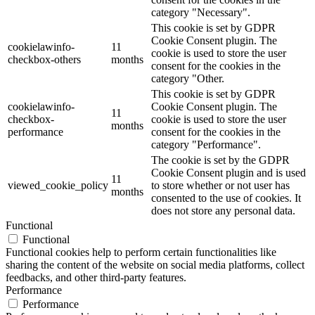
category "Necessary".
This cookie is set by GDPR
Cookie Consent plugin. The
cookielawinfo-
11
cookie is used to store the user
checkbox-others
months
consent for the cookies in the
category "Other.
This cookie is set by GDPR
cookielawinfo-
Cookie Consent plugin. The
11
checkbox-
cookie is used to store the user
months
performance
consent for the cookies in the
category "Performance".
The cookie is set by the GDPR
Cookie Consent plugin and is used
11
viewed_cookie_policy
to store whether or not user has
months
consented to the use of cookies. It
does not store any personal data.
Functional
Functional
Functional cookies help to perform certain functionalities like
sharing the content of the website on social media platforms, collect
feedbacks, and other third-party features.
Performance
Performance