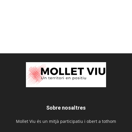
Sobre nosaltres
Mollet Viu és un mitjà participatiu i obert a tothom