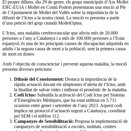
El proper dilluns, dia 29 de gener, els grups municipals d’Ara Mollet
ERC-EUiA i Mollet en Comú Podem presentaran una moció al Ple
de l’Ajuntament de Mollet del Vallès sobre la importància de la
difusió de l’Ictus a la nostra ciutat. La moció es presenta a partir
d’una petició del grup ciutadà MolletOpina.
L’Ictus, una malaltia cerebrovascular que afecta més de 20.000
persones a l’any a Catalunya i a més de 100.000 persones a l’Estat
espanyol, és una de les principals causes de discapacitat adquirida en
adults i la segona causa de mort a la població, sent la primera causa
de mort en dones.
Amb l’objectiu de conscienciar i prevenir aquesta malaltia, la moció
presenta diverses peticions:
Difusió del Coneixement:
Destaca la importància de la
ràpida actuació davant els símptomes d’alerta de l’Ictus, amb
la finalitat de salvar vides i millorar el pronòstic de la malaltia.
Codi Ictus:
Subratlla la activació del Codi Ictus pel Sistema
d’Emergències Mèdiques, que ha estat utilitzat en 5.711
ocasions entre gener i setembre de l’any 2023. Aquest codi
implica un protocol d’actuació urgent a Catalunya, coordinat
pel SEM i el telèfon 112.
Campanyes de Sensibilització:
Proposa la implementació de
campanyes de sensibilització a escoles, instituts, centres