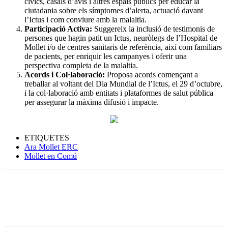
cívics, casals d’avis i altres espais públics per educar la
ciutadania sobre els símptomes d’alerta, actuació davant
l’Ictus i com conviure amb la malaltia.
Participació Activa:
Suggereix la inclusió de testimonis de
persones que hagin patit un Ictus, neuròlegs de l’Hospital de
Mollet i/o de centres sanitaris de referència, així com familiars
de pacients, per enriquir les campanyes i oferir una
perspectiva completa de la malaltia.
Acords i Col·laboració:
Proposa acords començant a
treballar al voltant del Dia Mundial de l’Ictus, el 29 d’octubre,
i la col·laboració amb entitats i plataformes de salut pública
per assegurar la màxima difusió i impacte.
ETIQUETES
Ara Mollet ERC
Mollet en Comú