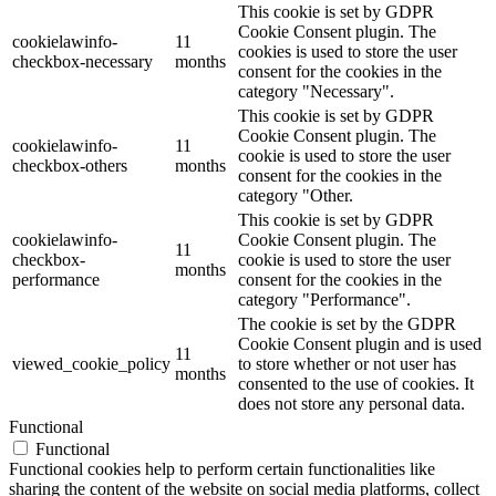
This cookie is set by GDPR
Cookie Consent plugin. The
cookielawinfo-
11
cookies is used to store the user
checkbox-necessary
months
consent for the cookies in the
category "Necessary".
This cookie is set by GDPR
Cookie Consent plugin. The
cookielawinfo-
11
cookie is used to store the user
checkbox-others
months
consent for the cookies in the
category "Other.
This cookie is set by GDPR
cookielawinfo-
Cookie Consent plugin. The
11
checkbox-
cookie is used to store the user
months
performance
consent for the cookies in the
category "Performance".
The cookie is set by the GDPR
Cookie Consent plugin and is used
11
viewed_cookie_policy
to store whether or not user has
months
consented to the use of cookies. It
does not store any personal data.
Functional
Functional
Functional cookies help to perform certain functionalities like
sharing the content of the website on social media platforms, collect