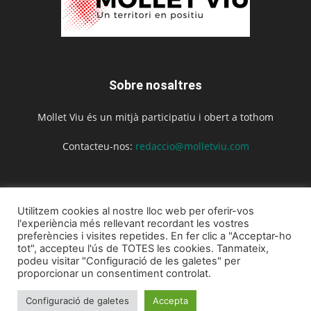
Sobre nosaltres
Mollet Viu és un mitjà participatiu i obert a tothom
Contacteu-nos:
redaccio@molletviu.com
Segueix-nos
Utilitzem cookies al nostre lloc web per oferir-vos
l'experiència més rellevant recordant les vostres
preferències i visites repetides. En fer clic a "Acceptar-ho
tot", accepteu l'ús de TOTES les cookies. Tanmateix,
podeu visitar "Configuració de les galetes" per
proporcionar un consentiment controlat.
Inici
Actualitat
Agenda
Opinió
La revista
Configuració de galetes
Accepta