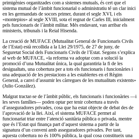
primigènies organitzades com a sistemes mutuals, és cert que el
sistema mutual de l’àmbit funcionarial o administratiu té un clar inici
en les germandats de socors primer, durant el segle XVI, i els
«montepios» al segle XVIII, sota el regnat de Carles III, inicialment
pels funcionaris de l’àmbit militar. Més endavant, van arribar els
ministeris, tribunals i la Reial Hisenda.
La creació de MUFACE (Mutualitat General de Funcionaris Civils
de l’Estat) està recollida a la Llei 29/1975, de 27 de juny, de
Seguretat Social dels Funcionaris Civils de l’Estat. Segons s’explica
al web de MUFACE, «la reforma va adoptar com a solució la
promoció d’una Mutualitat única, la qual garantiria la fi de les
desigualtats, una cobertura per a tots els funcionaris i funcionàries i
una adequació de les prestacions a les establertes en el Règim
General, a canvi d’assumir les càrregues de les mutualitats existents»
(Julio González).
Malgrat tractar-se de l’àmbit públic, els funcionaris i funcionàries —i
les seves famílies— poden optar per tenir cobertura a través
d’asseguradores privades, cosa que ha estat objecte de debat des de
l’aprovació de la llei. Així, el sistema MUFACE permet al
funcionariat triar entre l’atenció sanitària pública o privada, mentre
que és l’Estat qui finança part d’aquest sistema a partir de la
signatura d’un conveni amb asseguradores privades. Per tant,
aquesta cobertura no és 100% pública, la qual cosa constitueix una