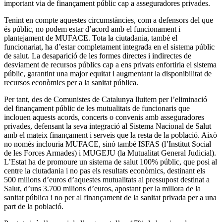
important via de finançament públic cap a asseguradores privades.
Tenint en compte aquestes circumstàncies, com a defensors del que
és públic, no podem estar d’acord amb el funcionament i
plantejament de MUFACE. Tota la ciutadania, també el
funcionariat, ha d’estar completament integrada en el sistema públic
de salut. La desaparició de les formes directes i indirectes de
desviament de recursos públics cap a ens privats enfortiria el sistema
públic, garantint una major equitat i augmentant la disponibilitat de
recursos econòmics per a la sanitat pública.
Per tant, des de Comunistes de Catalunya lluitem per l’eliminació
del finançament públic de les mutualitats de funcionaris que
inclouen aquests acords, concerts o convenis amb asseguradores
privades, defensant la seva integració al Sistema Nacional de Salut
amb el mateix finançament i serveis que la resta de la població. Això
no només inclouria MUFACE, sinó també ISFAS (l’Institut Social
de les Forces Armades) i MUGEJU (la Mutualitat General Judicial).
L’Estat ha de promoure un sistema de salut 100% públic, que posi al
centre la ciutadania i no pas els resultats econòmics, destinant els
500 milions d’euros d’aquestes mutualitats al pressupost destinat a
Salut, d’uns 3.700 milions d’euros, apostant per la millora de la
sanitat pública i no per al finançament de la sanitat privada per a una
part de la població.