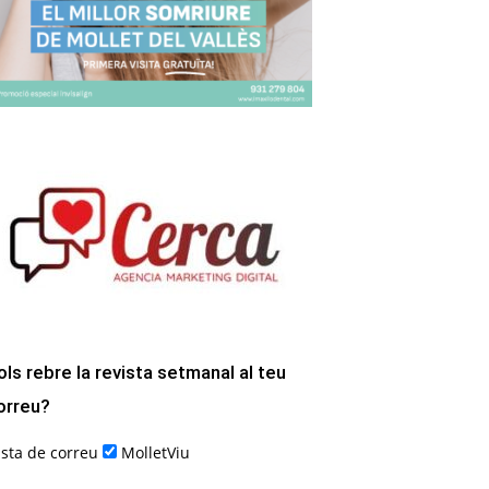
ols rebre la revista setmanal al teu
orreu?
ista de correu
MolletViu