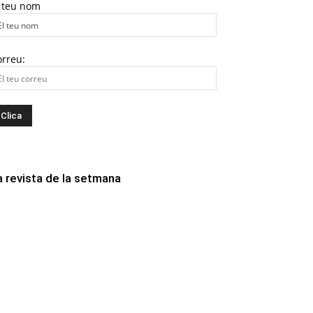
l teu nom
orreu:
a revista de la setmana