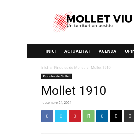
Mollet
Viu
INICI
ACTUALITAT
AGENDA
OPI
Inici
Píndoles de Mollet
Mollet 1910
Píndoles de Mollet
Mollet 1910
desembre 24, 2024