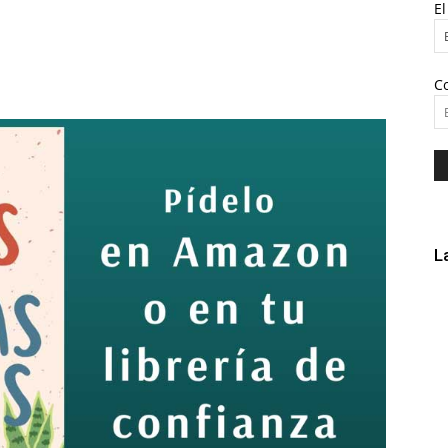
E
C
L