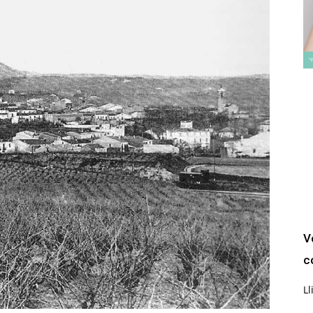
V
c
Ll