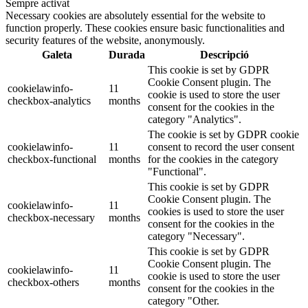
Sempre activat
Necessary cookies are absolutely essential for the website to
function properly. These cookies ensure basic functionalities and
security features of the website, anonymously.
Galeta
Durada
Descripció
This cookie is set by GDPR
Cookie Consent plugin. The
cookielawinfo-
11
cookie is used to store the user
checkbox-analytics
months
consent for the cookies in the
category "Analytics".
The cookie is set by GDPR cookie
cookielawinfo-
11
consent to record the user consent
checkbox-functional
months
for the cookies in the category
"Functional".
This cookie is set by GDPR
Cookie Consent plugin. The
cookielawinfo-
11
cookies is used to store the user
checkbox-necessary
months
consent for the cookies in the
category "Necessary".
This cookie is set by GDPR
Cookie Consent plugin. The
cookielawinfo-
11
cookie is used to store the user
checkbox-others
months
consent for the cookies in the
category "Other.