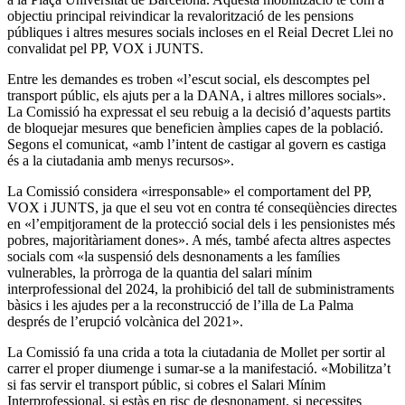
objectiu principal reivindicar la revalorització de les pensions
públiques i altres mesures socials incloses en el Reial Decret Llei no
convalidat pel PP, VOX i JUNTS.
Entre les demandes es troben «l’escut social, els descomptes pel
transport públic, els ajuts per a la DANA, i altres millores socials».
La Comissió ha expressat el seu rebuig a la decisió d’aquests partits
de bloquejar mesures que beneficien àmplies capes de la població.
Segons el comunicat, «amb l’intent de castigar al govern es castiga
és a la ciutadania amb menys recursos».
La Comissió considera «irresponsable» el comportament del PP,
VOX i JUNTS, ja que el seu vot en contra té conseqüències directes
en «l’empitjorament de la protecció social dels i les pensionistes més
pobres, majoritàriament dones». A més, també afecta altres aspectes
socials com «la suspensió dels desnonaments a les famílies
vulnerables, la pròrroga de la quantia del salari mínim
interprofessional del 2024, la prohibició del tall de subministraments
bàsics i les ajudes per a la reconstrucció de l’illa de La Palma
després de l’erupció volcànica del 2021».
La Comissió fa una crida a tota la ciutadania de Mollet per sortir al
carrer el proper diumenge i sumar-se a la manifestació. «Mobilitza’t
si fas servir el transport públic, si cobres el Salari Mínim
Interprofessional, si estàs en risc de desnonament, si necessites