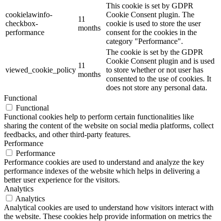
This cookie is set by GDPR
cookielawinfo-
Cookie Consent plugin. The
11
checkbox-
cookie is used to store the user
months
performance
consent for the cookies in the
category "Performance".
The cookie is set by the GDPR
Cookie Consent plugin and is used
11
viewed_cookie_policy
to store whether or not user has
months
consented to the use of cookies. It
does not store any personal data.
Functional
Functional
Functional cookies help to perform certain functionalities like
sharing the content of the website on social media platforms, collect
feedbacks, and other third-party features.
Performance
Performance
Performance cookies are used to understand and analyze the key
performance indexes of the website which helps in delivering a
better user experience for the visitors.
Analytics
Analytics
Analytical cookies are used to understand how visitors interact with
the website. These cookies help provide information on metrics the