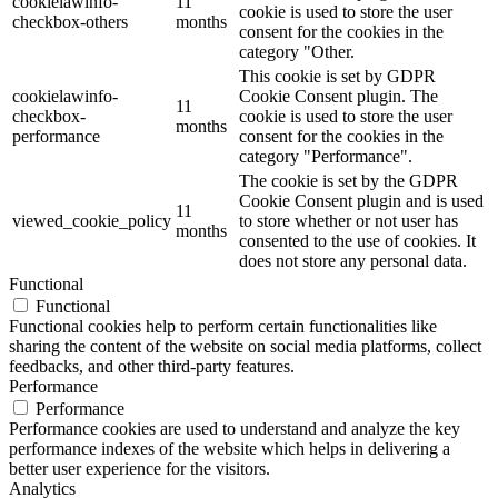
cookielawinfo-
11
cookie is used to store the user
checkbox-others
months
consent for the cookies in the
category "Other.
This cookie is set by GDPR
cookielawinfo-
Cookie Consent plugin. The
11
checkbox-
cookie is used to store the user
months
performance
consent for the cookies in the
category "Performance".
The cookie is set by the GDPR
Cookie Consent plugin and is used
11
viewed_cookie_policy
to store whether or not user has
months
consented to the use of cookies. It
does not store any personal data.
Functional
Functional
Functional cookies help to perform certain functionalities like
sharing the content of the website on social media platforms, collect
feedbacks, and other third-party features.
Performance
Performance
Performance cookies are used to understand and analyze the key
performance indexes of the website which helps in delivering a
better user experience for the visitors.
Analytics