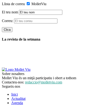
Llista de correu
MolletViu
El teu nom
Correu:
La revista de la setmana
Sobre nosaltres
Mollet Viu és un mitjà participatiu i obert a tothom
Contacteu-nos:
redaccio@molletviu.com
Segueix-nos
Inici
Actualitat
Agenda