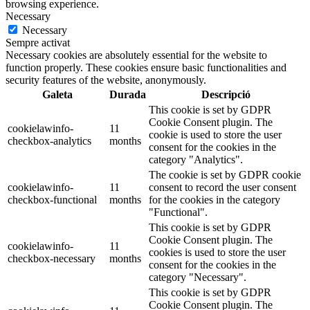
browsing experience.
Necessary
Necessary
Sempre activat
Necessary cookies are absolutely essential for the website to
function properly. These cookies ensure basic functionalities and
security features of the website, anonymously.
Galeta
Durada
Descripció
This cookie is set by GDPR
Cookie Consent plugin. The
cookielawinfo-
11
cookie is used to store the user
checkbox-analytics
months
consent for the cookies in the
category "Analytics".
The cookie is set by GDPR cookie
cookielawinfo-
11
consent to record the user consent
checkbox-functional
months
for the cookies in the category
"Functional".
This cookie is set by GDPR
Cookie Consent plugin. The
cookielawinfo-
11
cookies is used to store the user
checkbox-necessary
months
consent for the cookies in the
category "Necessary".
This cookie is set by GDPR
Cookie Consent plugin. The