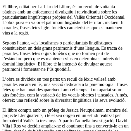
El llibre, editat per La Llar del Llibre, és un recull de vuitanta
pàgines amb un enfocament divulgatiu i reivindicatiu sobre les
particularitats lingüístiques pròpies del Vallès Oriental i Occidental.
L’obra posa en valor el patrimoni lingüístic del territori, incloent-hi
paraules, frases fetes i girs fonètics característics que es mantenen
vius a la regió.
Segons l’autor, «els localismes o particularitats lingüístiques
constitueixen un dels grans patrimonis d’una llengua. Es tracta de
paraules, frases fetes o girs fonètics que no formen part de
l’estàndard però que es mantenen vius en determinats indrets del
domini lingüístic». El llibre té la intenció de divulgar aquest
patrimoni i fomentar-ne l’ús quotidià.
L’obra es divideix en tres parts: un recull de lèxic vallesà amb
paraules encara en ús, una secció dedicada a la paremiologia –frases
fetes que han anat desapareixent amb el temps– i un apartat sobre
girs fonètics, com la variació de les vocals obertes i tancades. A més,
ofereix una reflexió sobre la diversitat lingüística i la seva evolució.
El llibre compta amb un pròleg de Jessica Neuquelman, membre del
projecte Llenguaferits, i té el seu origen en un estudi realitzat per
Immaterial Vallès fa tres anys. A partir d’aquella investigació, David
Vila i Ros va decidir ampliar-ne el contingut fins a convertir-lo en un