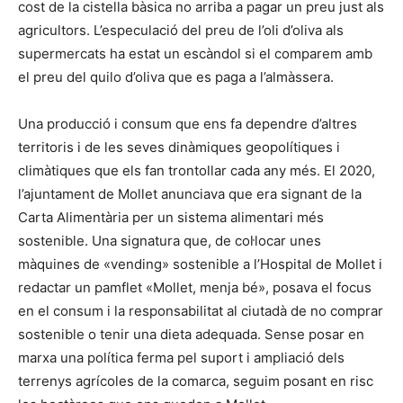
cost de la cistella bàsica no arriba a pagar un preu just als
agricultors. L’especulació del preu de l’oli d’oliva als
supermercats ha estat un escàndol si el comparem amb
el preu del quilo d’oliva que es paga a l’almàssera.
Una producció i consum que ens fa dependre d’altres
territoris i de les seves dinàmiques geopolítiques i
climàtiques que els fan trontollar cada any més. El 2020,
l’ajuntament de Mollet anunciava que era signant de la
Carta Alimentària per un sistema alimentari més
sostenible. Una signatura que, de col·locar unes
màquines de «vending» sostenible a l’Hospital de Mollet i
redactar un pamflet «Mollet, menja bé», posava el focus
en el consum i la responsabilitat al ciutadà de no comprar
sostenible o tenir una dieta adequada. Sense posar en
marxa una política ferma pel suport i ampliació dels
terrenys agrícoles de la comarca, seguim posant en risc