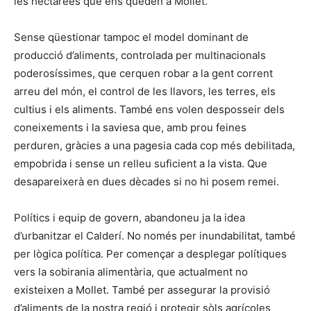
les hectàrees que ens queden a Mollet.
Sense qüestionar tampoc el model dominant de
producció d’aliments, controlada per multinacionals
poderosíssimes, que cerquen robar a la gent corrent
arreu del món, el control de les llavors, les terres, els
cultius i els aliments. També ens volen desposseir dels
coneixements i la saviesa que, amb prou feines
perduren, gràcies a una pagesia cada cop més debilitada,
empobrida i sense un relleu suficient a la vista. Que
desapareixerà en dues dècades si no hi posem remei.
Polítics i equip de govern, abandoneu ja la idea
d’urbanitzar el Calderí. No només per inundabilitat, també
per lògica política. Per començar a desplegar polítiques
vers la sobirania alimentària, que actualment no
existeixen a Mollet. També per assegurar la provisió
d’aliments de la nostra regió i protegir sòls agrícoles