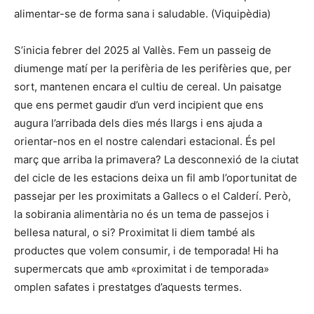
alimentar-se de forma sana i saludable. (Viquipèdia)
S’inicia febrer del 2025 al Vallès. Fem un passeig de
diumenge matí per la perifèria de les perifèries que, per
sort, mantenen encara el cultiu de cereal. Un paisatge
que ens permet gaudir d’un verd incipient que ens
augura l’arribada dels dies més llargs i ens ajuda a
orientar-nos en el nostre calendari estacional. És pel
març que arriba la primavera? La desconnexió de la ciutat
del cicle de les estacions deixa un fil amb l’oportunitat de
passejar per les proximitats a Gallecs o el Calderí. Però,
la sobirania alimentària no és un tema de passejos i
bellesa natural, o si? Proximitat li diem també als
productes que volem consumir, i de temporada! Hi ha
supermercats que amb «proximitat i de temporada»
omplen safates i prestatges d’aquests termes.