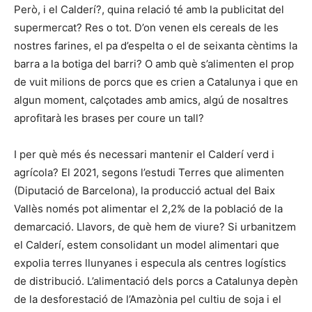
Però, i el Calderí?, quina relació té amb la publicitat del
supermercat? Res o tot. D’on venen els cereals de les
nostres farines, el pa d’espelta o el de seixanta cèntims la
barra a la botiga del barri? O amb què s’alimenten el prop
de vuit milions de porcs que es crien a Catalunya i que en
algun moment, calçotades amb amics, algú de nosaltres
aprofitarà les brases per coure un tall?
I per què més és necessari mantenir el Calderí verd i
agrícola? El 2021, segons l’estudi Terres que alimenten
(Diputació de Barcelona), la producció actual del Baix
Vallès només pot alimentar el 2,2% de la població de la
demarcació. Llavors, de què hem de viure? Si urbanitzem
el Calderí, estem consolidant un model alimentari que
expolia terres llunyanes i especula als centres logístics
de distribució. L’alimentació dels porcs a Catalunya depèn
de la desforestació de l’Amazònia pel cultiu de soja i el