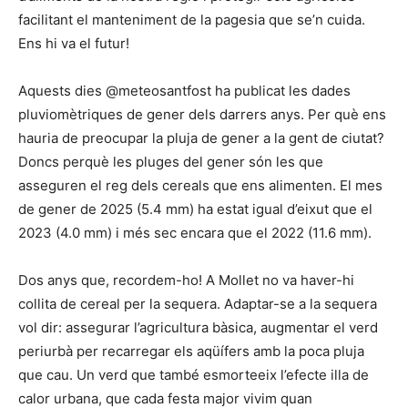
facilitant el manteniment de la pagesia que se’n cuida.
Ens hi va el futur!
Aquests dies @meteosantfost ha publicat les dades
pluviomètriques de gener dels darrers anys. Per què ens
hauria de preocupar la pluja de gener a la gent de ciutat?
Doncs perquè les pluges del gener són les que
asseguren el reg dels cereals que ens alimenten. El mes
de gener de 2025 (5.4 mm) ha estat igual d’eixut que el
2023 (4.0 mm) i més sec encara que el 2022 (11.6 mm).
Dos anys que, recordem-ho! A Mollet no va haver-hi
collita de cereal per la sequera. Adaptar-se a la sequera
vol dir: assegurar l’agricultura bàsica, augmentar el verd
periurbà per recarregar els aqüífers amb la poca pluja
que cau. Un verd que també esmorteeix l’efecte illa de
calor urbana, que cada festa major vivim quan